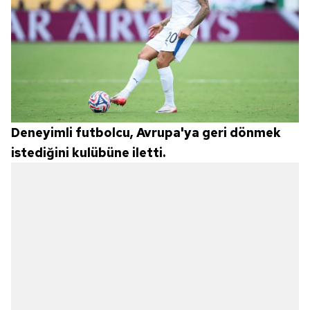
kullanılmaktadır. Bu çerezler vasıtasıyla çeşitli kişisel
verileriniz işlenmekte olup gerekli olan çerezler bilgi
toplumu hizmetlerinin sunulması amacıyla
kullanılmaktadır. Diğer çerezler, sitemizin daha işlevsel
kılınması ve kişiselleştirilmesi ve sizlere yönelik
reklam/pazarlama faaliyetlerinin yapılması, amaçlarıyla
sınırlı olarak açık rızanız dahilinde kullanılacaktır.
Deneyimli futbolcu, Avrupa'ya geri dönmek
Çerezlere ilişkin tercihlerinizi aşağıda yer alan panel
istediğini kulübüne iletti.
vasıtasıyla belirleyebilirsiniz. Çerezlere ilişkin detaylı bilgi
için Ayarlar butonuna tıklayabilir,
Çerez Bilgilendirme
Metnimizi
ziyaret edebilirsiniz.
6698 sayılı Kişisel Verilerin Korunması Kanunu uyarınca
hazırlanmış Aydınlatma Metnimizi okumak ve sitemizde
ilgili mevzuata uygun olarak kullanılan çerezlerle ilgili bilgi
almak için lütfen
tıklayınız
.