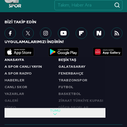
BIZI TAKIP EDIN
UYGULAMALARIMIZI İNDİRİN!
ANASAYFA
BEŞİKTAŞ
A SPOR CANLI YAYIN
GALATASARAY
A SPOR RADYO
FENERBAHÇE
HABERLER
TRABZONSPOR
CANLI SKOR
FUTBOL
YAZARLAR
BASKETBOL
GALERİ
ZİRAAT TÜRKİYE KUPASI
VİDEO
DİĞER SPORLAR
TÜMÜ
PROGRAMLAR
VIDEO