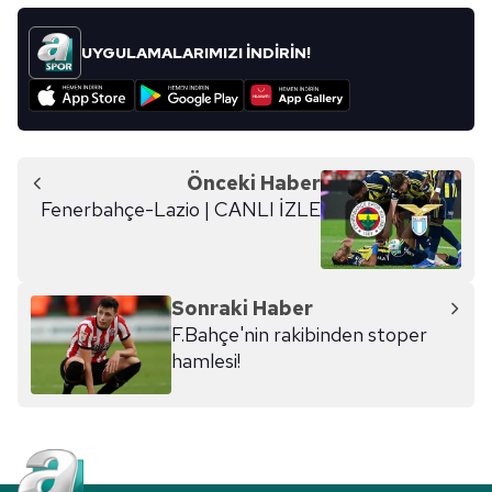
UYGULAMALARIMIZI İNDİRİN!
Önceki Haber
Fenerbahçe-Lazio | CANLI İZLE
Sonraki Haber
F.Bahçe'nin rakibinden stoper
hamlesi!