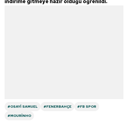
indirime gitmeye hazır olduğu öğrenildi.
#OSAYI SAMUEL
#FENERBAHÇE
#FB SPOR
#MOURINHO