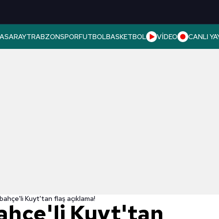
ASARAY
TRABZONSPOR
FUTBOL
BASKETBOL
VİDEO
CANLI YA
bahçe'li Kuyt'tan flaş açıklama!
ahçe'li Kuyt'tan