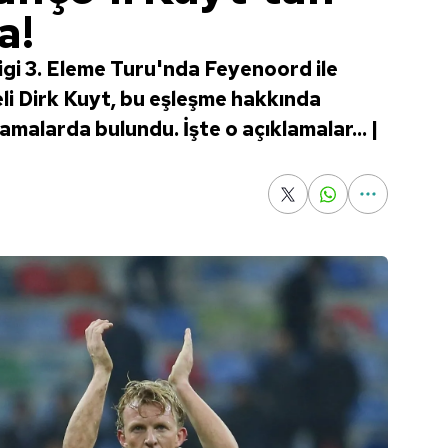
a!
gi 3. Eleme Turu'nda Feyenoord ile
li Dirk Kuyt, bu eşleşme hakkında
amalarda bulundu. İşte o açıklamalar... |