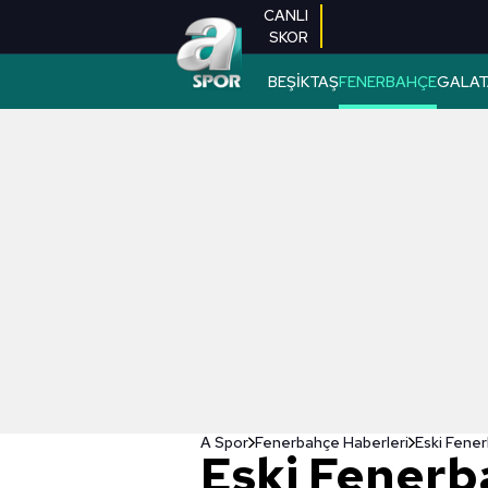
CANLI
SKOR
BEŞİKTAŞ
FENERBAHÇE
GALAT
A Spor
Fenerbahçe Haberleri
Eski Fener
Eski Fenerb