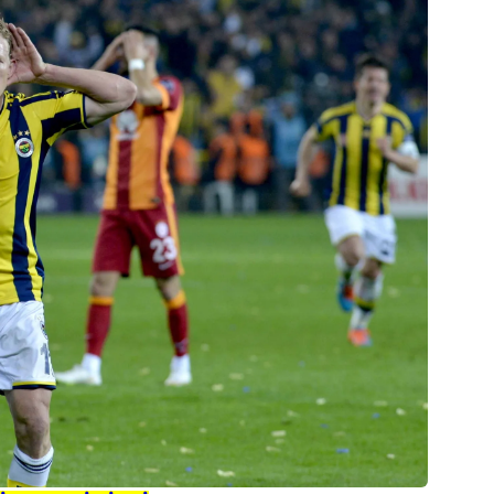
 çerezlerle ilgili bilgi almak için lütfen
tıklayınız
.