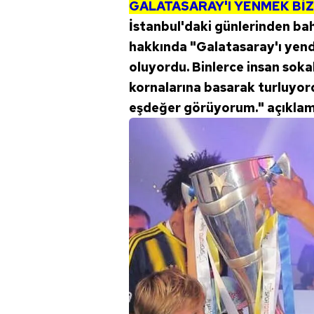
GALATASARAY'I YENMEK BİZ
İstanbul'daki günlerinden ba
hakkında "Galatasaray'ı yend
oluyordu. Binlerce insan soka
kornalarına basarak turluyor
eşdeğer görüyorum." açıklam