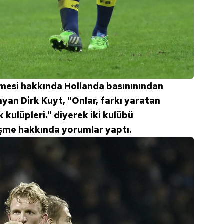
esi hakkında Hollanda basınınından
ayan Dirk Kuyt, "Onlar, farkı yaratan
 kulüpleri." diyerek iki kulübü
şme hakkında yorumlar yaptı.