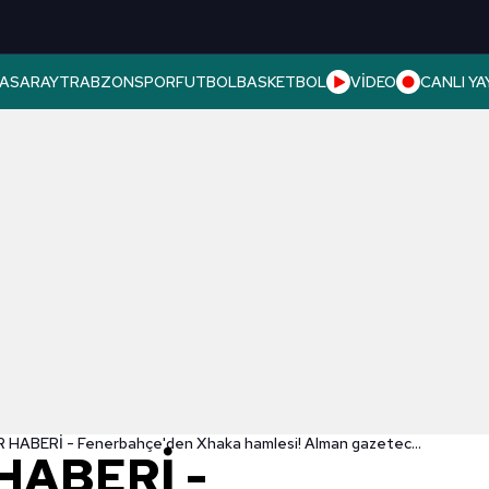
ASARAY
TRABZONSPOR
FUTBOL
BASKETBOL
VİDEO
CANLI YA
TRANSFER HABERİ - Fenerbahçe'den Xhaka hamlesi! Alman gazeteci açıkladı
HABERİ -