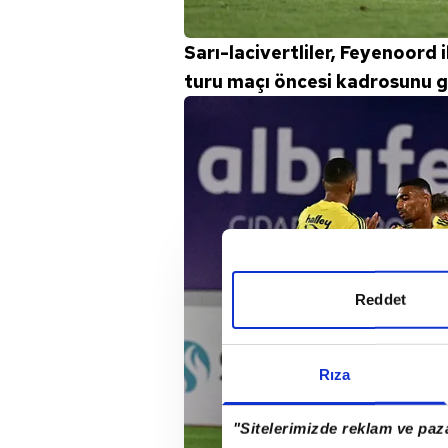
Sarı-lacivertliler, Feyenoord
turu maçı öncesi kadrosunu gü
Reddet
Rıza
"Sitelerimizde reklam ve paza