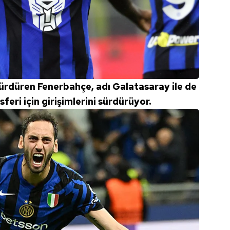
 çerezlerle ilgili bilgi almak için lütfen
tıklayınız
.
sürdüren Fenerbahçe, adı Galatasaray ile de
eri için girişimlerini sürdürüyor.