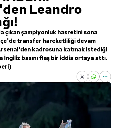
'den Leandro
ğı!
la çıkan şampiyonluk hasretini sona
e'de transfer hareketliliği devam
n Arsenal'den kadrosuna katmak istediği
giliz basını flaş bir iddia ortaya attı.
beri)