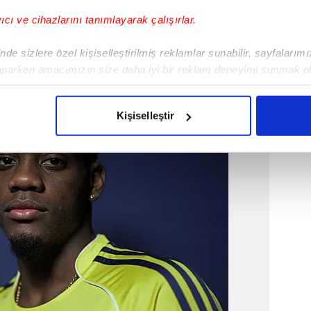
yıcı ve cihazlarını tanımlayarak çalışırlar.
de sizlere özel kişiselleştirilmiş reklamlar sunabilir, sayfalarım
aparken amacımızın size daha iyi bir reklam deneyimi sunmak ol
imizden gelen çabayı gösterdiğimizi ve bu noktada, reklamların ma
olduğunu sizlere hatırlatmak isteriz.
Kişiselleştir
çerezlere izin vermedikleri takdirde, kullanıcılara hedefli reklaml
abilmek için İnternet Sitemizde kendimize ve üçüncü kişilere ait 
isel verileriniz işlenmekte olup gerekli olan çerezler bilgi toplum
 çerezler, sitemizin daha işlevsel kılınması ve kişiselleştirilmes
 yapılması, amaçlarıyla sınırlı olarak açık rızanız dahilinde kulla
aşağıda yer alan panel vasıtasıyla belirleyebilirsiniz. Çerezlere iliş
lgilendirme Metnimizi
ziyaret edebilirsiniz.
Korunması Kanunu uyarınca hazırlanmış Aydınlatma Metnimizi okum