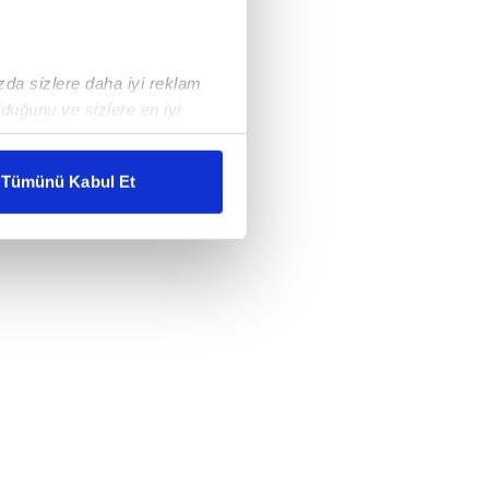
ızda sizlere daha iyi reklam
duğunu ve sizlere en iyi
liyetlerimizi karşılamak
Tümünü Kabul Et
ar gösterilmeyecektir."
çerezler kullanılmaktadır. Bu
u hizmetlerinin sunulması
i ve sizlere yönelik
nılacaktır.
kin detaylı bilgi için Ayarlar
ak ve sitemizde ilgili