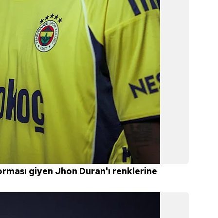
 çerezlerle ilgili bilgi almak için lütfen
tıklayınız
.
orması giyen Jhon Duran'ı renklerine