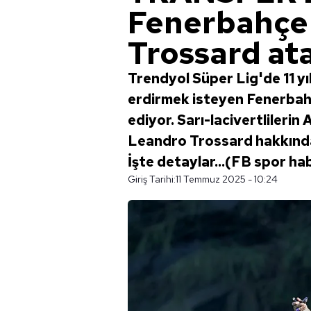
Fenerbahçe
Trossard ata
Trendyol Süper Lig'de 11 yı
erdirmek isteyen Fenerbahç
ediyor. Sarı-lacivertlileri
Leandro Trossard hakkında İn
İşte detaylar...(FB spor ha
Giriş Tarihi:
11 Temmuz 2025 - 10:24