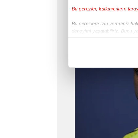
Bu çerezler, kullanıcıların tara
Bu çerezlere izin vermeniz halin
deneyimi yaşatabiliriz. Bunu y
içerikleri sunabilmek adına el
noktasında tek gelir kalemimiz 
Her halükârda, kullanıcılar, bu 
Sizlere daha iyi bir hizmet sun
çerezler vasıtasıyla çeşitli kiş
amacıyla kullanılmaktadır. Diğer
reklam/pazarlama faaliyetlerinin
Çerezlere ilişkin tercihlerinizi 
butonuna tıklayabilir,
Çerez Bi
6698 sayılı Kişisel Verilerin 