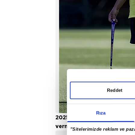
Reddet
Rıza
2025/26 sezonunu zirvede t
vermek isteyen sarı-lacivertli
"Sitelerimizde reklam ve paza