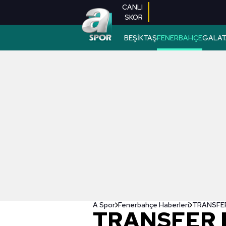
CANLI
SKOR
BEŞİKTAŞ
FENERBAHÇE
GALAT
A Spor
Fenerbahçe Haberleri
TRANSFER 
TRANSFER 