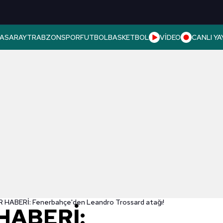
ASARAY
TRABZONSPOR
FUTBOL
BASKETBOL
VİDEO
CANLI YA
HABERİ: Fenerbahçe'den Leandro Trossard atağı!
HABERİ: