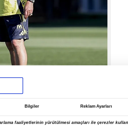
Bilgiler
Reklam Ayarları
amamlayarak şampiyonluk hasretine son
ler, transferde gaza bastı.
rlama faaliyetlerinin yürütülmesi amaçları ile çerezler kullan