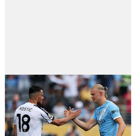
kullanılmaktadır. Bu çerezler vasıtasıyla çeşitli kişisel
verileriniz işlenmekte olup gerekli olan çerezler bilgi
toplumu hizmetlerinin sunulması amacıyla
kullanılmaktadır. Diğer çerezler, sitemizin daha işlevsel
kılınması ve kişiselleştirilmesi ve sizlere yönelik
reklam/pazarlama faaliyetlerinin yapılması, amaçlarıyla
sınırlı olarak açık rızanız dahilinde kullanılacaktır.
Çerezlere ilişkin tercihlerinizi aşağıda yer alan panel
vasıtasıyla belirleyebilirsiniz. Çerezlere ilişkin detaylı bilgi
için Ayarlar butonuna tıklayabilir,
Çerez Bilgilendirme
Metnimizi
ziyaret edebilirsiniz.
6698 sayılı Kişisel Verilerin Korunması Kanunu uyarınca
hazırlanmış Aydınlatma Metnimizi okumak ve sitemizde
ilgili mevzuata uygun olarak kullanılan çerezlerle ilgili bilgi
almak için lütfen
tıklayınız
.