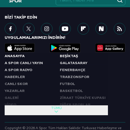
BIZI TAKIP EDIN
UYGULAMALARIMIZI İNDİRİN!
ANASAYFA
BEŞİKTAŞ
A SPOR CANLI YAYIN
GALATASARAY
A SPOR RADYO
FENERBAHÇE
HABERLER
TRABZONSPOR
CANLI SKOR
FUTBOL
YAZARLAR
BASKETBOL
GALERİ
ZİRAAT TÜRKİYE KUPASI
VİDEO
DİĞER SPORLAR
TÜMÜ
PROGRAMLAR
VIDEO
SABAH SPORU
FUTBOL
Copyright © 2026 A Spor. Tüm Hakları Saklıdır. Turkuvaz Haberleşme ve