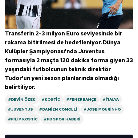
Transferin 2-3 milyon Euro seviyesinde bir
rakama bitirilmesi de hedefleniyor. Dünya
Kulüpler Şampiyonası'nda Juventus
formasıyla 2 maçta 120 dakika forma giyen 33
yaşındaki futbolcunun teknik direktör
Tudor'un yeni sezon planlarında olmadığı
belirtiliyor.
#DEVIN ÖZEK
#KOSTIC
#FENERBAHÇE
#İTALYA
#JUVENTUS
#DAMIEN COMOLLI
#JOSE MOURINHO
#FILIP KOSTIC
#FB SPOR HABERI