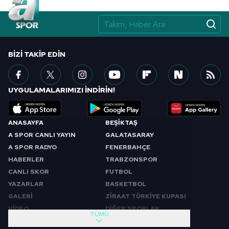
BIZI TAKIP EDIN
UYGULAMALARIMIZI İNDİRİN!
ANASAYFA
BEŞİKTAŞ
A SPOR CANLI YAYIN
GALATASARAY
A SPOR RADYO
FENERBAHÇE
HABERLER
TRABZONSPOR
CANLI SKOR
FUTBOL
YAZARLAR
BASKETBOL
GALERİ
ZİRAAT TÜRKİYE KUPASI
VİDEO
DİĞER SPORLAR
TÜMÜ