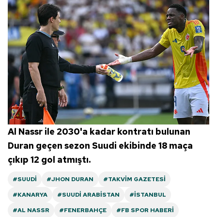
Al Nassr ile 2030'a kadar kontratı bulunan
Duran geçen sezon Suudi ekibinde 18 maça
çıkıp 12 gol atmıştı.
#SUUDI
#JHON DURAN
#TAKVIM GAZETESI
#KANARYA
#SUUDI ARABISTAN
#İSTANBUL
#AL NASSR
#FENERBAHÇE
#FB SPOR HABERI