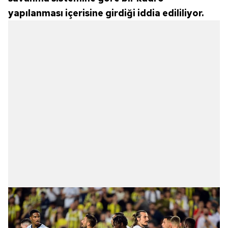
yapılanması içerisine girdiği iddia edililiyor.