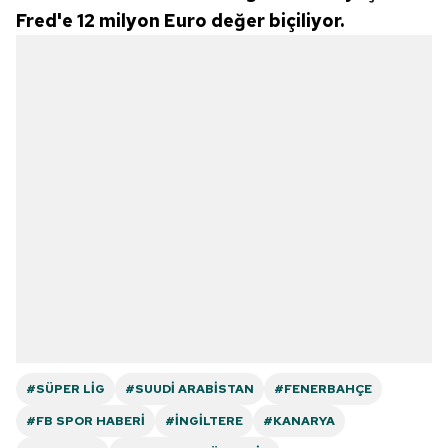
Fred'e 12 milyon Euro değer biçiliyor.
#SÜPER LIG
#SUUDI ARABISTAN
#FENERBAHÇE
#FB SPOR HABERI
#İNGILTERE
#KANARYA