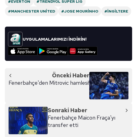
#EVERTON
#TRENDYOL SÜPER LIG
#MANCHESTER UNITED
#JOSE MOURINHO
#İNGILTERE
UYGULAMALARIMIZI İNDİRİN!
Önceki Haber
Fenerbahçe'den Mitrovic hamlesi!
Sonraki Haber
Fenerbahçe Maicon Fraça'yı
transfer etti