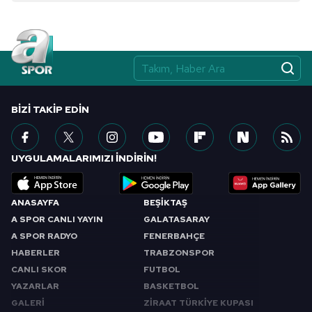
BIZI TAKIP EDIN
UYGULAMALARIMIZI İNDİRİN!
ANASAYFA
BEŞİKTAŞ
A SPOR CANLI YAYIN
GALATASARAY
A SPOR RADYO
FENERBAHÇE
HABERLER
TRABZONSPOR
CANLI SKOR
FUTBOL
YAZARLAR
BASKETBOL
GALERİ
ZİRAAT TÜRKİYE KUPASI