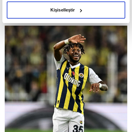
olduğunu ve sizlere en iyi içerikleri sunabilmek adına
Kişiselleştir
elimizden gelen çabayı gösterdiğimizi ve bu noktada,
reklamların maliyetlerimizi karşılamak noktasında tek gelir
kalemimiz olduğunu sizlere hatırlatmak isteriz.
Her halükârda, kullanıcılar, bu çerezlere izin vermedikleri
takdirde, kullanıcılara hedefli reklamlar
gösterilmeyecektir."
Sizlere daha iyi bir hizmet sunabilmek için İnternet
Sitemizde kendimize ve üçüncü kişilere ait çerezler
kullanılmaktadır. Bu çerezler vasıtasıyla çeşitli kişisel
verileriniz işlenmekte olup gerekli olan çerezler bilgi
toplumu hizmetlerinin sunulması amacıyla
kullanılmaktadır. Diğer çerezler, sitemizin daha işlevsel
kılınması ve kişiselleştirilmesi ve sizlere yönelik
reklam/pazarlama faaliyetlerinin yapılması, amaçlarıyla
sınırlı olarak açık rızanız dahilinde kullanılacaktır.