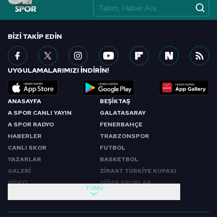
BIZI TAKIP EDIN
UYGULAMALARIMIZI İNDİRİN!
ANASAYFA
BEŞİKTAŞ
A SPOR CANLI YAYIN
GALATASARAY
A SPOR RADYO
FENERBAHÇE
HABERLER
TRABZONSPOR
CANLI SKOR
FUTBOL
YAZARLAR
BASKETBOL
GALERİ
ZİRAAT TÜRKİYE KUPASI
VİDEO
DİĞER SPORLAR
TÜMÜ
PROGRAMLAR
VIDEO