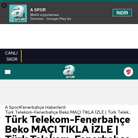
×
A SPOR
İNDİR
Mobil uygulaması
Ücretsiz - Google Play'de
CANLI
SKOR
A Spor
Fenerbahçe Haberleri
Türk Telekom-Fenerbahçe Beko MAÇI TIKLA İZLE | Türk Telekom-Fenerbahçe Beko maçı saat kaçta ve hangi kanalda yayınlanacak?
Türk Telekom-Fenerbahçe
Beko MAÇI TIKLA İZLE |