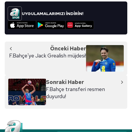
UYGULAMALARIMIZI İNDİRİN!
Önceki Haber
F.Bahçe'ye Jack Grealish müjdesi!
Sonraki Haber
F.Bahçe transferi resmen
duyurdu!