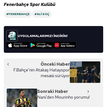
Fenerbahçe Spor Kulübü
#FENERBAHÇE
#ALI KOÇ
UYGULAMALARIMIZI İNDİRİN!
Önceki Haber
F.Bahçe'nin Atakaş Hatayspor
mesaisi sürüyor
Sonraki Haber
Nani'den Mourinho yorumu!