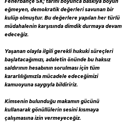
Fenerbahçe SK; tarihi boyunca baskıya boyun
almak için lütfen
tıklayınız
.
eğmeyen, demokratik değerleri savunan bir
kulüp olmuştur. Bu değerlere yapılan her türlü
müdahalenin karşısında dimdik durmaya devam
edeceğiz.
Yaşanan olayla ilgili gerekli hukuki süreçleri
başlatacağımızı, adaletin önünde bu haksız
saldırının hesabının sorulması için tüm
kararlılığımızla mücadele edeceğimizi
kamuoyuna saygıyla bildiririz.
Kimsenin bulunduğu makamın gücünü
kullanarak gönüllülerin sesini kısmaya
çalışmasına izin vermeyeceğiz.