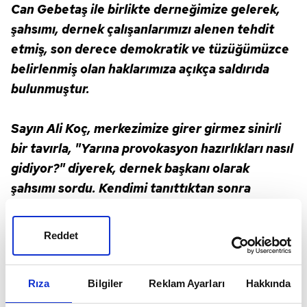
Can Gebetaş ile birlikte derneğimize gelerek,
şahsımı, dernek çalışanlarımızı alenen tehdit
etmiş, son derece demokratik ve tüzüğümüzce
belirlenmiş olan haklarımıza açıkça saldırıda
bulunmuştur.
Sayın Ali Koç, merkezimize girer girmez sinirli
bir tavırla, "Yarına provokasyon hazırlıkları nasıl
gidiyor?" diyerek, dernek başkanı olarak
şahsımı sordu. Kendimi tanıttıktan sonra
görüşmek üzere masaya yönlendik. Ardından
"Topladığınız imzalara inanmıyorum, sahte imza
Reddet
toplanıyor." söyleminde bulunarak "Sizler
camiayı karıştırıyorsunuz." ifadelerini kullandı.
Rıza
Bilgiler
Reklam Ayarları
Hakkında