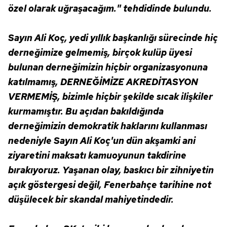
özel olarak uğraşacağım." tehdidinde bulundu.
Sizlere daha iyi bir hizmet sunabilmek için İnternet
Sitemizde kendimize ve üçüncü kişilere ait çerezler
Sayın Ali Koç, yedi yıllık başkanlığı sürecinde hiç
kullanılmaktadır. Bu çerezler vasıtasıyla çeşitli kişisel
verileriniz işlenmekte olup gerekli olan çerezler bilgi
derneğimize gelmemiş, birçok kulüp üyesi
toplumu hizmetlerinin sunulması amacıyla
bulunan derneğimizin hiçbir organizasyonuna
kullanılmaktadır. Diğer çerezler, sitemizin daha işlevsel
katılmamış, DERNEĞİMİZE AKREDİTASYON
kılınması ve kişiselleştirilmesi ve sizlere yönelik
VERMEMİŞ, bizimle hiçbir şekilde sıcak ilişkiler
reklam/pazarlama faaliyetlerinin yapılması, amaçlarıyla
kurmamıştır. Bu açıdan bakıldığında
sınırlı olarak açık rızanız dahilinde kullanılacaktır.
derneğimizin demokratik haklarını kullanması
Çerezlere ilişkin tercihlerinizi aşağıda yer alan panel
nedeniyle Sayın Ali Koç'un dün akşamki ani
vasıtasıyla belirleyebilirsiniz. Çerezlere ilişkin detaylı bilgi
ziyaretini maksatı kamuoyunun takdirine
için Ayarlar butonuna tıklayabilir,
Çerez Bilgilendirme
bırakıyoruz. Yaşanan olay, baskıcı bir zihniyetin
Metnimizi
ziyaret edebilirsiniz.
açık göstergesi değil, Fenerbahçe tarihine not
6698 sayılı Kişisel Verilerin Korunması Kanunu uyarınca
düşülecek bir skandal mahiyetindedir.
hazırlanmış Aydınlatma Metnimizi okumak ve sitemizde
ilgili mevzuata uygun olarak kullanılan çerezlerle ilgili bilgi