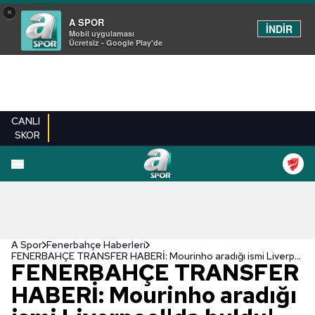
×
A SPOR
İNDİR
Mobil uygulaması
Ücretsiz - Google Play'de
CANLI
SKOR
A Spor
Fenerbahçe Haberleri
FENERBAHÇE TRANSFER HABERİ: Mourinho aradığı ismi Liverpool'da buldu!
FENERBAHÇE TRANSFER
HABERİ: Mourinho aradığı