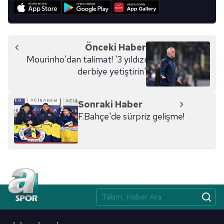
Önceki Haber
Mourinho'dan talimat! '3 yıldızı
derbiye yetiştirin'
Sonraki Haber
F.Bahçe'de sürpriz gelişme!