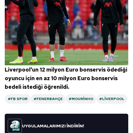
Liverpool'un 12 milyon Euro bonservis ödediği
oyuncu için en az 10 milyon Euro bonservis
bedeli istediği öğrenildi.
#FB SPOR
#FENERBAHÇE
#MOURINHO
#LIVERPOOL
UYGULAMALARIMIZI İNDİRİN!