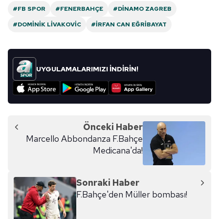
#FB SPOR
#FENERBAHÇE
#DINAMO ZAGREB
#DOMINIK LIVAKOVIC
#İRFAN CAN EĞRIBAYAT
UYGULAMALARIMIZI İNDİRİN!
Önceki Haber
Marcello Abbondanza F.Bahçe
Medicana'da!
Sonraki Haber
F.Bahçe'den Müller bombası!