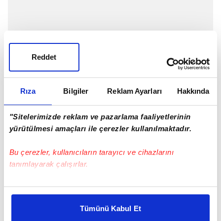
Reddet
Rıza
Bilgiler
Reklam Ayarları
Hakkında
"Sitelerimizde reklam ve pazarlama faaliyetlerinin
yürütülmesi amaçları ile çerezler kullanılmaktadır.
Bu çerezler, kullanıcıların tarayıcı ve cihazlarını
tanımlayarak çalışırlar.
Bu çerezlere izin vermeniz halinde sizlere özel
Milliyet'in haberine göre, sarı-lacivertli
kişiselleştirilmiş reklamlar sunabilir, sayfalarımızda sizlere
yönetim 30 yaşındaki kaleci için gelen
Tümünü Kabul Et
daha iyi reklam deneyimi yaşatabiliriz. Bunu yaparken