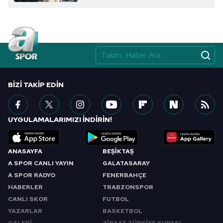
BIZI TAKIP EDIN
UYGULAMALARIMIZI İNDİRİN!
ANASAYFA
BEŞİKTAŞ
A SPOR CANLI YAYIN
GALATASARAY
A SPOR RADYO
FENERBAHÇE
HABERLER
TRABZONSPOR
CANLI SKOR
FUTBOL
YAZARLAR
BASKETBOL
GALERİ
ZİRAAT TÜRKİYE KUPASI