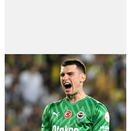
Çerezlere ilişkin tercihlerinizi aşağıda yer alan panel
vasıtasıyla belirleyebilirsiniz. Çerezlere ilişkin detaylı bilgi
için Ayarlar butonuna tıklayabilir,
Çerez Bilgilendirme
Metnimizi
ziyaret edebilirsiniz.
6698 sayılı Kişisel Verilerin Korunması Kanunu uyarınca
hazırlanmış Aydınlatma Metnimizi okumak ve sitemizde
ilgili mevzuata uygun olarak kullanılan çerezlerle ilgili bilgi
almak için lütfen
tıklayınız
.