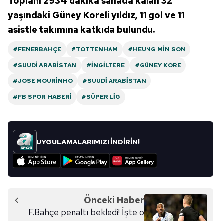
Toplam 2934 dakika sahada kalan 32
yaşındaki Güney Koreli yıldız, 11 gol ve 11
asistle takımına katkıda bulundu.
#FENERBAHÇE
#TOTTENHAM
#HEUNG MIN SON
#SUUDI ARABISTAN
#İNGILTERE
#GÜNEY KORE
#JOSE MOURINHO
#SUUDI ARABISTAN
#FB SPOR HABERI
#SÜPER LIG
UYGULAMALARIMIZI İNDİRİN!
Önceki Haber
F.Bahçe penaltı bekledi! İşte o