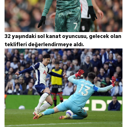
6698 sayılı Kişisel Verilerin Korunması Kanunu uyarınca
hazırlanmış Aydınlatma Metnimizi okumak ve sitemizde
ilgili mevzuata uygun olarak kullanılan çerezlerle ilgili bilgi
almak için lütfen
tıklayınız
.
32 yaşındaki sol kanat oyuncusu, gelecek olan
teklifleri değerlendirmeye aldı.