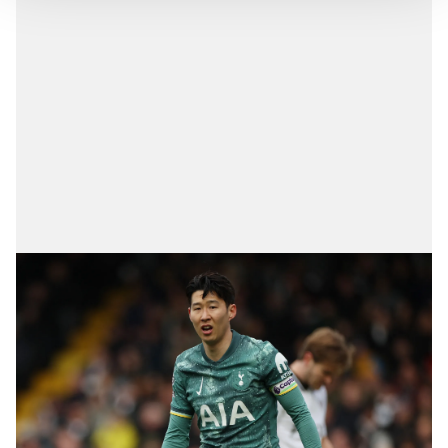
takdirde, kullanıcılara hedefli reklamlar
gösterilmeyecektir."
Sizlere daha iyi bir hizmet sunabilmek için İnternet
Sitemizde kendimize ve üçüncü kişilere ait çerezler
kullanılmaktadır. Bu çerezler vasıtasıyla çeşitli kişisel
verileriniz işlenmekte olup gerekli olan çerezler bilgi
toplumu hizmetlerinin sunulması amacıyla
kullanılmaktadır. Diğer çerezler, sitemizin daha işlevsel
kılınması ve kişiselleştirilmesi ve sizlere yönelik
reklam/pazarlama faaliyetlerinin yapılması, amaçlarıyla
sınırlı olarak açık rızanız dahilinde kullanılacaktır.
Çerezlere ilişkin tercihlerinizi aşağıda yer alan panel
vasıtasıyla belirleyebilirsiniz. Çerezlere ilişkin detaylı bilgi
için Ayarlar butonuna tıklayabilir,
Çerez Bilgilendirme
Metnimizi
ziyaret edebilirsiniz.