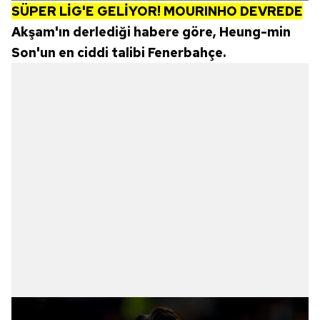
SÜPER LİG'E GELİYOR! MOURINHO DEVREDE
Akşam'ın derlediği habere göre, Heung-min
Son'un en ciddi talibi Fenerbahçe.