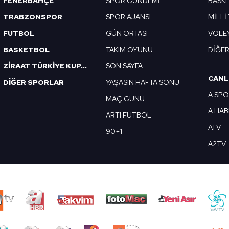
FENERBAHÇE
SPOR GÜNDEMİ
BASK
TRABZONSPOR
SPOR AJANSI
MİLLİ
FUTBOL
GÜN ORTASI
VOLE
BASKETBOL
TAKIM OYUNU
DİĞE
ZİRAAT TÜRKİYE KUPASI
SON SAYFA
CANL
DİĞER SPORLAR
YAŞASIN HAFTA SONU
A SP
MAÇ GÜNÜ
A HA
ARTI FUTBOL
ATV
90+1
A2TV