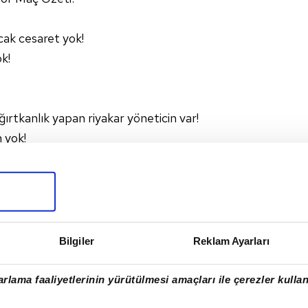
cak cesaret yok!
k!
ığırtkanlık yapan riyakar yöneticin var!
 yok!
ı;
rk futboluna herkes için adaleti getirmek
biniz var!
Bilgiler
Reklam Ayarları
rlama faaliyetlerinin yürütülmesi amaçları ile çerezler kullan