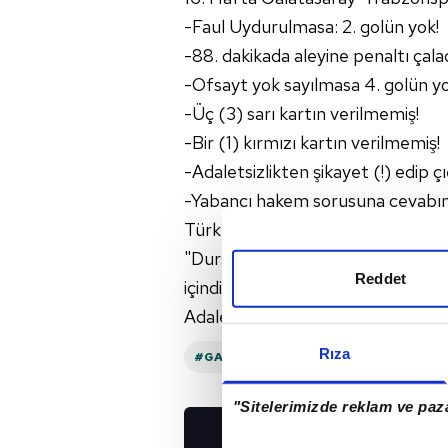
-Faul Uydurulmasa: 2. golün yok!
-88. dakikada aleyine penaltı çala
-Ofsayt yok sayılmasa 4. golün yo
-Üç (3) sarı kartın verilmemiş!
-Bir (1) kırmızı kartın verilmemiş!
-Adaletsizlikten şikayet (!) edip ç
-Yabancı hakem sorusuna cevabın
Türk spor tarihinin en büyük yalan
"Dursun Özbek: Benim kavgam, Tü
Reddet
içindir." sözüyle
Adalet talebiniz yok, ayrıcalık tale
Rıza
#GALATASARAY
"Sitelerimizde reklam ve paza