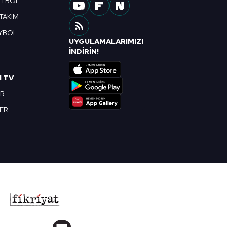
ETBOL
 TAKIM
YBOL
UYGULAMALARIMIZI
R
İNDİRİN!
I TV
OR
BER