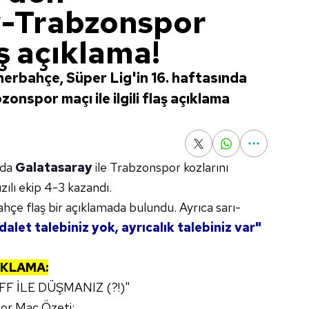
y-Trabzonspor
aş açıklama!
nerbahçe, Süper Lig'in 16. haftasında
nspor maçı ile ilgili flaş açıklama
nda
Galatasaray
ile Trabzonspor kozlarını
zılı ekip 4-3 kazandı.
hçe flaş bir açıklamada bulundu. Ayrıca sarı-
dalet talebiniz yok, ayrıcalık talebiniz var"
IKLAMA:
F İLE DÜŞMANIZ (?!)"
or Maç Özeti: