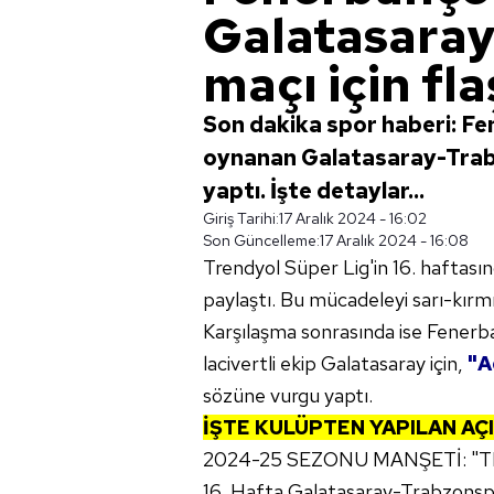
Galatasara
maçı için fl
Son dakika spor haberi: Fe
oynanan Galatasaray-Trabzo
yaptı. İşte detaylar...
Giriş Tarihi:
17 Aralık 2024 - 16:02
Son Güncelleme:
17 Aralık 2024 - 16:08
Trendyol Süper Lig'in 16. haftası
paylaştı. Bu mücadeleyi sarı-kırmı
Karşılaşma sonrasında ise Fenerba
lacivertli ekip Galatasaray için,
"A
sözüne vurgu yaptı.
İŞTE KULÜPTEN YAPILAN AÇ
2024-25 SEZONU MANŞETİ: "TF
16. Hafta Galatasaray-Trabzonsp