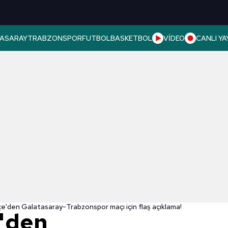
ASARAY
TRABZONSPOR
FUTBOL
BASKETBOL
VİDEO
CANLI YA
e'den Galatasaray-Trabzonspor maçı için flaş açıklama!
'den