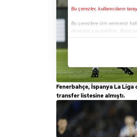
Bu çerezler, kullanıcıların tara
Bu çerezlere izin vermeniz halin
deneyimi yaşatabiliriz. Bunu y
içerikleri sunabilmek adına el
noktasında tek gelir kalemimiz 
Her halükârda, kullanıcılar, bu 
Sizlere daha iyi bir hizmet sun
çerezler vasıtasıyla çeşitli kiş
Fenerbahçe, İspanya La Liga 
amacıyla kullanılmaktadır. Diğer
transfer listesine almıştı.
reklam/pazarlama faaliyetlerinin
Çerezlere ilişkin tercihlerinizi 
butonuna tıklayabilir,
Çerez Bi
6698 sayılı Kişisel Verilerin 