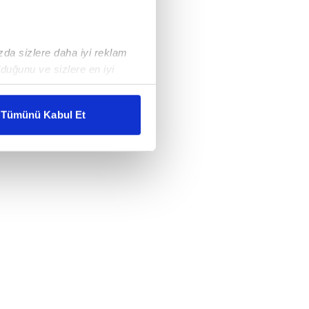
ızda sizlere daha iyi reklam
duğunu ve sizlere en iyi
liyetlerimizi karşılamak
Tümünü Kabul Et
ar gösterilmeyecektir."
çerezler kullanılmaktadır. Bu
u hizmetlerinin sunulması
i ve sizlere yönelik
nılacaktır.
kin detaylı bilgi için Ayarlar
ak ve sitemizde ilgili