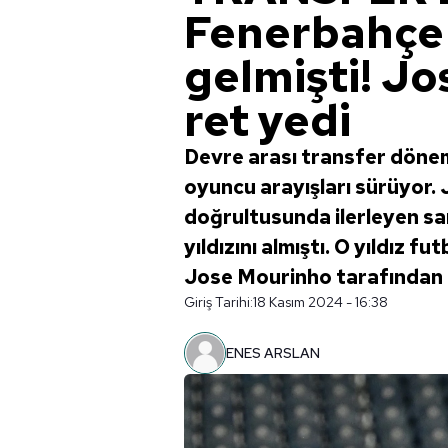
Fenerbahçe
gelmişti! J
ret yedi
Devre arası transfer dönem
oyuncu arayışları sürüyor.
doğrultusunda ilerleyen sa
yıldızını almıştı. O yıldız 
Jose Mourinho tarafından r
Giriş Tarihi:
18 Kasım 2024 - 16:38
ENES ARSLAN