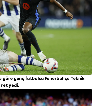
 çerezlerle ilgili bilgi almak için lütfen
tıklayınız
.
e göre genç futbolcu Fenerbahçe Teknik
ret yedi.