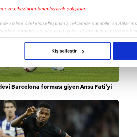
yıcı ve cihazlarını tanımlayarak çalışırlar.
de sizlere özel kişiselleştirilmiş reklamlar sunabilir, sayfalarım
aparken amacımızın size daha iyi bir reklam deneyimi sunmak ol
imizden gelen çabayı gösterdiğimizi ve bu noktada, reklamların ma
olduğunu sizlere hatırlatmak isteriz.
Kişiselleştir
çerezlere izin vermedikleri takdirde, kullanıcılara hedefli reklaml
abilmek için İnternet Sitemizde kendimize ve üçüncü kişilere ait 
isel verileriniz işlenmekte olup gerekli olan çerezler bilgi toplum
devi Barcelona forması giyen Ansu Fati'yi
 çerezler, sitemizin daha işlevsel kılınması ve kişiselleştirilmes
 yapılması, amaçlarıyla sınırlı olarak açık rızanız dahilinde kulla
aşağıda yer alan panel vasıtasıyla belirleyebilirsiniz. Çerezlere iliş
lgilendirme Metnimizi
ziyaret edebilirsiniz.
Korunması Kanunu uyarınca hazırlanmış Aydınlatma Metnimizi okum