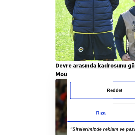
Devre arasında kadrosunu güç
Mourinho'nun transfer listesi
Reddet
Rıza
"Sitelerimizde reklam ve paza