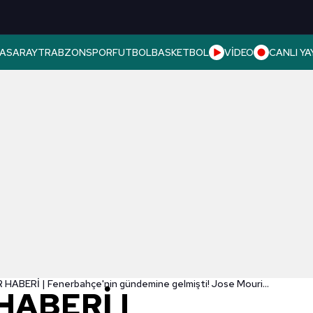
ASARAY
TRABZONSPOR
FUTBOL
BASKETBOL
VİDEO
CANLI YA
TRANSFER HABERİ | Fenerbahçe'nin gündemine gelmişti! Jose Mourinho'dan ret yedi
HABERİ |