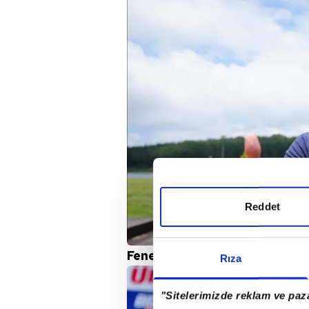
Reddet
Fenerbahçe şu ana kadar tam 
Rıza
"Sitelerimizde reklam ve paza