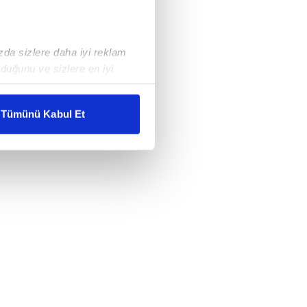
ızda sizlere daha iyi reklam
duğunu ve sizlere en iyi
liyetlerimizi karşılamak
Tümünü Kabul Et
ar gösterilmeyecektir."
çerezler kullanılmaktadır. Bu
u hizmetlerinin sunulması
i ve sizlere yönelik
nılacaktır.
kin detaylı bilgi için Ayarlar
ak ve sitemizde ilgili