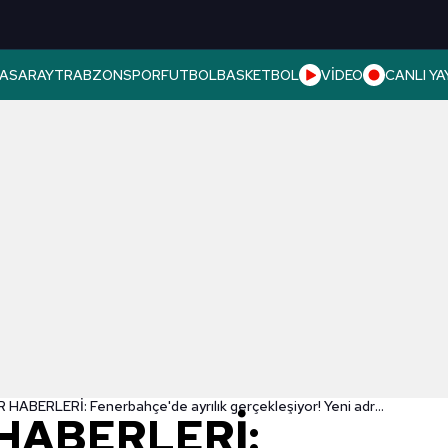
ASARAY
TRABZONSPOR
FUTBOL
BASKETBOL
VİDEO
CANLI YA
TRANSFER HABERLERİ: Fenerbahçe'de ayrılık gerçekleşiyor! Yeni adresi...
HABERLERİ: