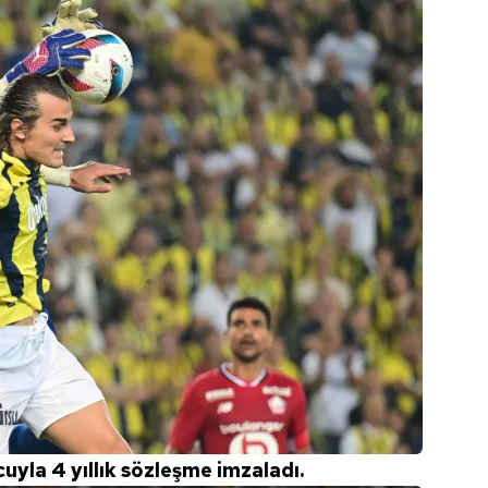
 çerezlerle ilgili bilgi almak için lütfen
tıklayınız
.
uyla 4 yıllık sözleşme imzaladı.