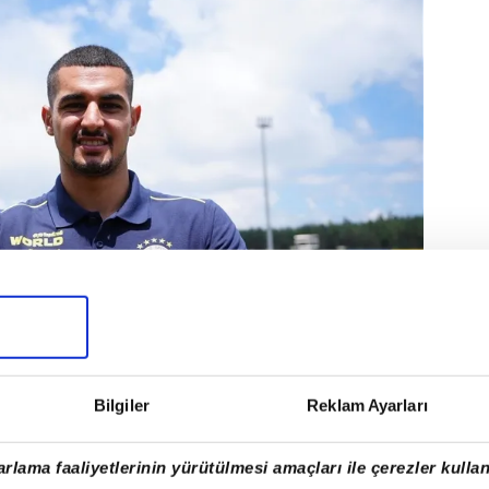
6 transfer açıkladı.
Bilgiler
Reklam Ayarları
rlama faaliyetlerinin yürütülmesi amaçları ile çerezler kullan