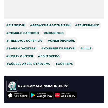
#EN NESYRI
#SEBASTIAN SZYMANSKI
#FENERBAHÇE
#ROMULO CARDOSO
#MOURINHO
#TRENDYOL SÜPER LIG
#ÖMER ÜRÜNDÜL
#SABAH GAZETESI
#YOUSSEF EN NESYRI
#LILLE
#KORAY GÜNTER
#EDIN DZEKO
#GÜRSEL AKSEL STADYUMU
#GÖZTEPE
UYGULAMALARIMIZI İNDİRİN!