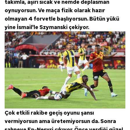
takımla, aşırı sıcak ve nemde deplasman
kullanılmaktadır. Diğer çerezler, sitemizin daha işlevsel
oynuyorsun. Ve maça fizik olarak hazır
kılınması ve kişiselleştirilmesi ve sizlere yönelik
olmayan 4 forvetle başlıyorsun. Bütün yükü
reklam/pazarlama faaliyetlerinin yapılması, amaçlarıyla
yine İsmail'le Szymanski çekiyor.
sınırlı olarak açık rızanız dahilinde kullanılacaktır.
Çerezlere ilişkin tercihlerinizi aşağıda yer alan panel
vasıtasıyla belirleyebilirsiniz. Çerezlere ilişkin detaylı bilgi
için Ayarlar butonuna tıklayabilir,
Çerez Bilgilendirme
Metnimizi
ziyaret edebilirsiniz.
6698 sayılı Kişisel Verilerin Korunması Kanunu uyarınca
hazırlanmış Aydınlatma Metnimizi okumak ve sitemizde
ilgili mevzuata uygun olarak kullanılan çerezlerle ilgili bilgi
almak için lütfen
tıklayınız
.
Çok etkili rakibe geçiş oyunu şansı
vermiyorsun ama üretemiyorsun da. Sonra
sahneye En-Nesyri çıkıyor. Önce verdiği güzel