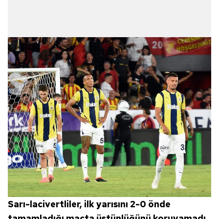
Sarı-lacivertliler, ilk yarısını 2-0 önde
tamamladığı maçta üstünlüğünü koruyamadı