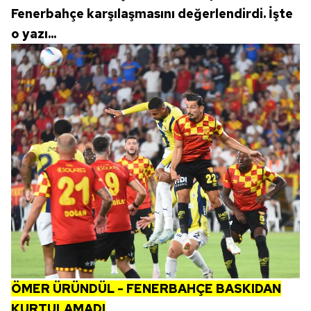
Fenerbahçe karşılaşmasını değerlendirdi. İşte
o yazı...
ÖMER ÜRÜNDÜL - FENERBAHÇE BASKIDAN
KURTULAMADI