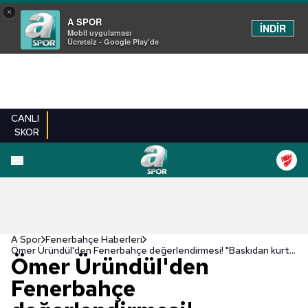
×
A SPOR
İNDİR
Mobil uygulaması
Ücretsiz - Google Play'de
CANLI
SKOR
A Spor
Fenerbahçe Haberleri
Ömer Üründül'den Fenerbahçe değerlendirmesi! "Baskıdan kurtulamadı"
Ömer Üründül'den
Fenerbahçe