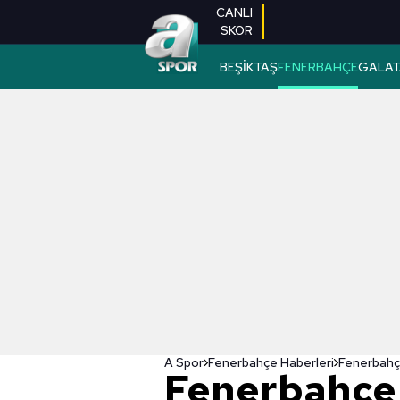
CANLI
SKOR
BEŞİKTAŞ
FENERBAHÇE
GALAT
A Spor
Fenerbahçe Haberleri
Fenerbahçe