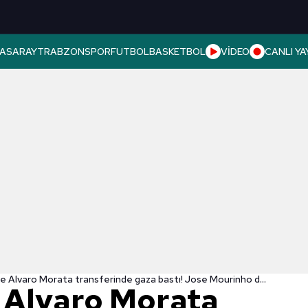
ASARAY
TRABZONSPOR
FUTBOL
BASKETBOL
VİDEO
CANLI YA
Fenerbahçe Alvaro Morata transferinde gaza bastı! Jose Mourinho devreye girdi
 Alvaro Morata