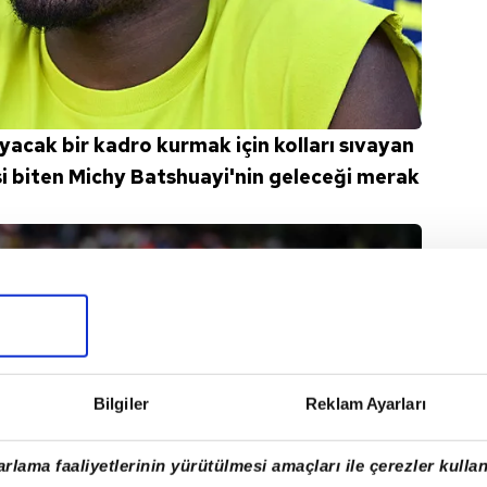
acak bir kadro kurmak için kolları sıvayan
si biten Michy Batshuayi'nin geleceği merak
Bilgiler
Reklam Ayarları
rlama faaliyetlerinin yürütülmesi amaçları ile çerezler kullan