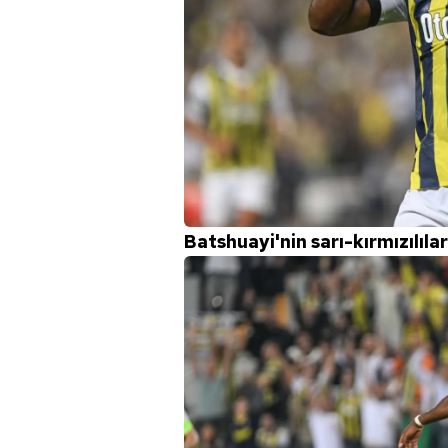
mevzuata uygun olarak kullanılan
Batshuayi'nin sarı-kırmızılıla