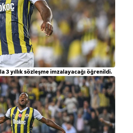
 çerezlerle ilgili bilgi almak için lütfen
tıklayınız
.
rla 3 yıllık sözleşme imzalayacağı öğrenildi.