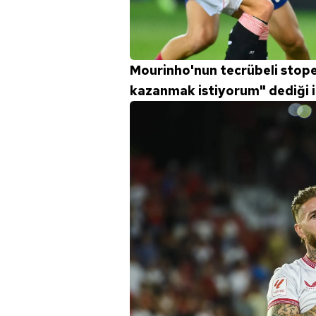
mevzuata uygun olarak kullanılan
Mourinho'nun tecrübeli stope
kazanmak istiyorum" dediği if