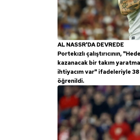
AL NASSR'DA DEVREDE
Portekızlı çalıştırıcının, "H
kazanacak bir takım yaratmak
ihtiyacım var" ifadeleriyle 38
öğrenildi.