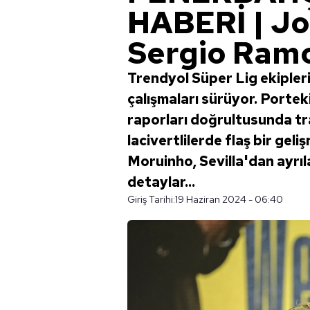
HABERİ | J
Sergio Ramo
Trendyol Süper Lig ekiple
çalışmaları sürüyor. Porte
raporları doğrultusunda tra
lacivertlilerde flaş bir geli
Moruinho, Sevilla'dan ayrıl
detaylar...
Giriş Tarihi:
19 Haziran 2024 - 06:40