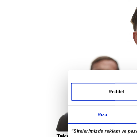
Reddet
Rıza
"Sitelerimizde reklam ve paza
Takvim'in haberine göre Fener