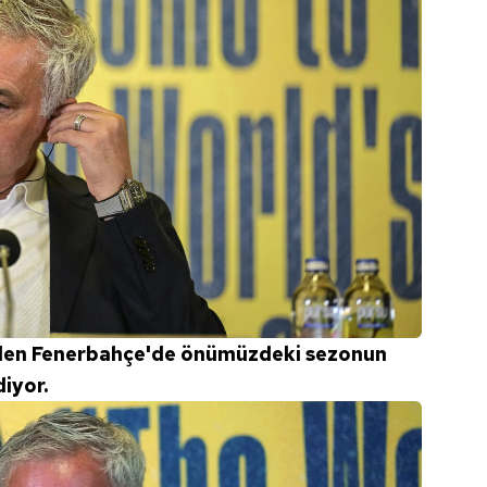
nden Fenerbahçe'de önümüzdeki sezonun
iyor.