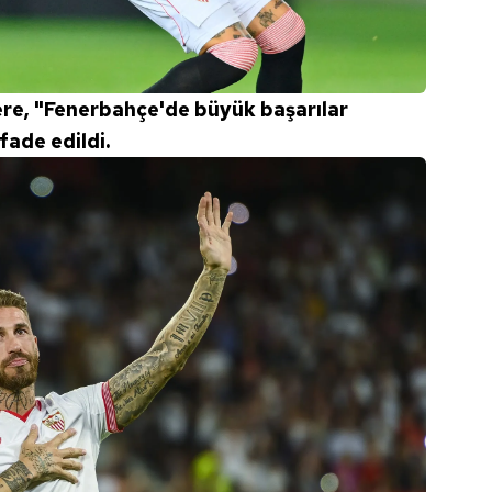
 çerezlerle ilgili bilgi almak için lütfen
tıklayınız
.
re, "Fenerbahçe'de büyük başarılar
ade edildi.