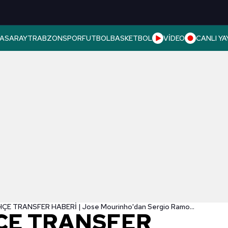
ASARAY
TRABZONSPOR
FUTBOL
BASKETBOL
VİDEO
CANLI YA
FENERBAHÇE TRANSFER HABERİ | Jose Mourinho'dan Sergio Ramos'a telefon!
ÇE TRANSFER