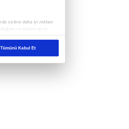
ızda sizlere daha iyi reklam
duğunu ve sizlere en iyi
liyetlerimizi karşılamak
Tümünü Kabul Et
ar gösterilmeyecektir."
çerezler kullanılmaktadır. Bu
u hizmetlerinin sunulması
i ve sizlere yönelik
nılacaktır.
kin detaylı bilgi için Ayarlar
ak ve sitemizde ilgili