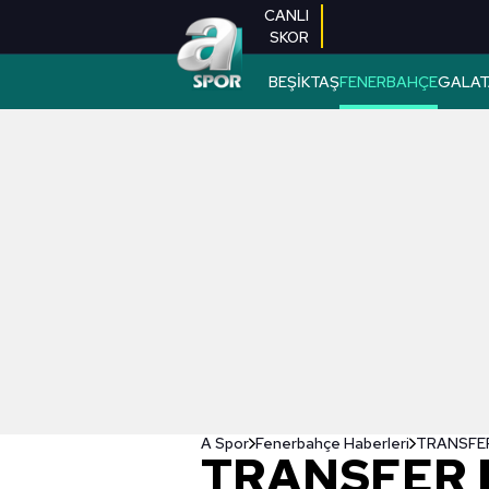
CANLI
SKOR
BEŞİKTAŞ
FENERBAHÇE
GALAT
A Spor
Fenerbahçe Haberleri
TRANSFER 
TRANSFER 