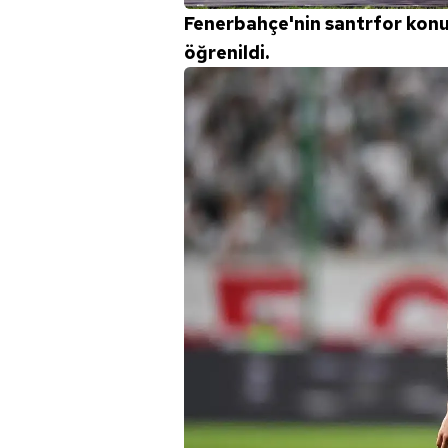
Fenerbahçe'nin santrfor konus
öğrenildi.