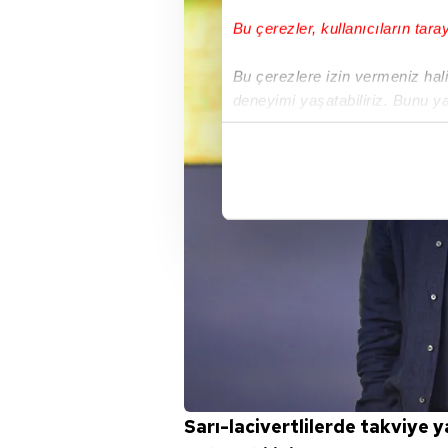
Bu çerezler, kullanıcıların tara
Bu çerezlere izin vermeniz halin
deneyimi yaşatabiliriz. Bunu y
içerikleri sunabilmek adına el
noktasında tek gelir kalemimiz 
Her halükârda, kullanıcılar, bu 
Sizlere daha iyi bir hizmet sun
çerezler vasıtasıyla çeşitli kiş
amacıyla kullanılmaktadır. Diğer
reklam/pazarlama faaliyetlerinin
Çerezlere ilişkin tercihlerinizi 
butonuna tıklayabilir,
Çerez Bi
Sarı-lacivertlilerde takviye y
6698 sayılı Kişisel Verilerin 