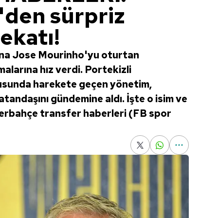
den sürpriz
ekatı!
una Jose Mourinho'yu oturtan
alarına hız verdi. Portekizli
ltusunda harekete geçen yönetim,
tandaşını gündemine aldı. İşte o isim ve
nerbahçe transfer haberleri (FB spor