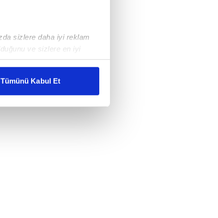
ızda sizlere daha iyi reklam
duğunu ve sizlere en iyi
liyetlerimizi karşılamak
Tümünü Kabul Et
ar gösterilmeyecektir."
çerezler kullanılmaktadır. Bu
u hizmetlerinin sunulması
i ve sizlere yönelik
nılacaktır.
kin detaylı bilgi için Ayarlar
ak ve sitemizde ilgili