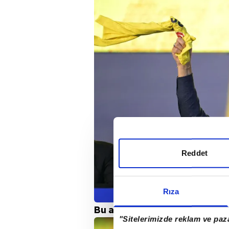
Reddet
Rıza
Bu anlamda Kanarya transferd
"Sitelerimizde reklam ve paza