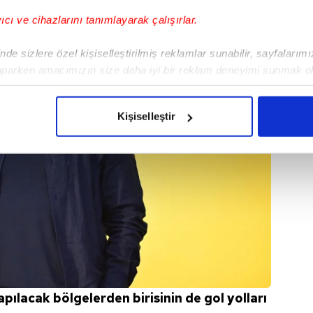
yıcı ve cihazlarını tanımlayarak çalışırlar.
de sizlere özel kişiselleştirilmiş reklamlar sunabilir, sayfalarım
aparken amacımızın size daha iyi bir reklam deneyimi sunmak ol
imizden gelen çabayı gösterdiğimizi ve bu noktada, reklamların ma
olduğunu sizlere hatırlatmak isteriz.
Kişiselleştir
çerezlere izin vermedikleri takdirde, kullanıcılara hedefli reklaml
abilmek için İnternet Sitemizde kendimize ve üçüncü kişilere ait 
isel verileriniz işlenmekte olup gerekli olan çerezler bilgi toplum
 çerezler, sitemizin daha işlevsel kılınması ve kişiselleştirilmes
 yapılması, amaçlarıyla sınırlı olarak açık rızanız dahilinde kulla
aşağıda yer alan panel vasıtasıyla belirleyebilirsiniz. Çerezlere iliş
lgilendirme Metnimizi
ziyaret edebilirsiniz.
apılacak bölgelerden birisinin de gol yolları
Korunması Kanunu uyarınca hazırlanmış Aydınlatma Metnimizi okum