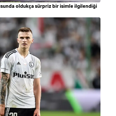
unda oldukça sürpriz bir isimle ilgilendiği