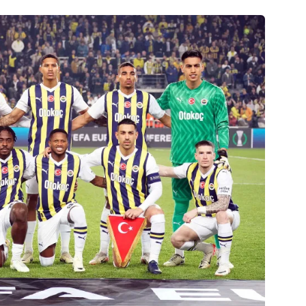
 çerezlerle ilgili bilgi almak için lütfen
tıklayınız
.