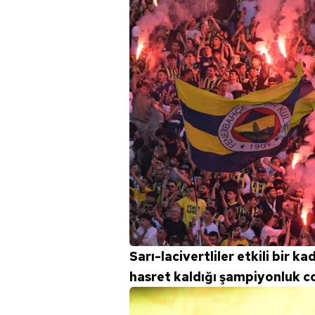
Sarı-lacivertliler etkili bir 
hasret kaldığı şampiyonluk c