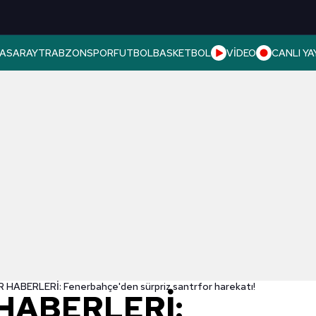
ASARAY
TRABZONSPOR
FUTBOL
BASKETBOL
VİDEO
CANLI YA
HABERLERİ: Fenerbahçe'den sürpriz santrfor harekatı!
HABERLERİ: