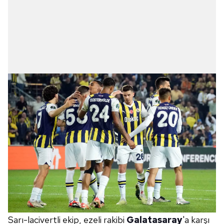
Sarı-lacivertli ekip, ezeli rakibi
Galatasaray
'a karşı