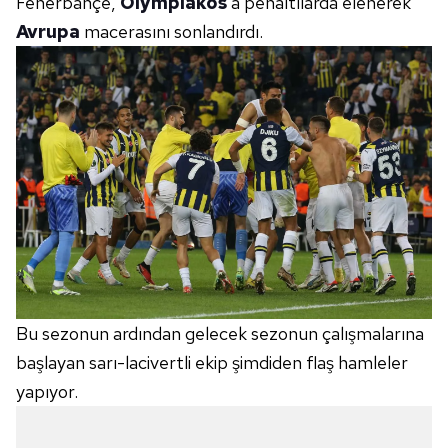
Fenerbahçe,
Olympiakos
'a penaltılarda elenerek
Avrupa
macerasını sonlandırdı.
Bu sezonun ardından gelecek sezonun çalışmalarına
başlayan sarı-lacivertli ekip şimdiden flaş hamleler
yapıyor.