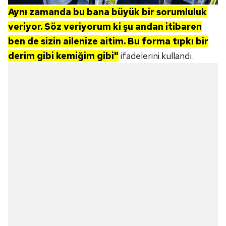
Aynı zamanda bu bana büyük bir sorumluluk
veriyor. Söz veriyorum ki şu andan itibaren
ben de sizin ailenize aitim. Bu forma tıpkı bir
derim gibi kemiğim gibi"
ifadelerini kullandı.