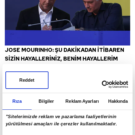
JOSE MOURINHO: ŞU DAKİKADAN İTİBAREN
SİZİN HAYALLERİNİZ, BENİM HAYALLERİM
Konuşmasına taraftarları selamlayarak başlayan
Portekizli teknik adam Jose Mourinho,
"Sizlerden
Reddet
aldığım his şu ki; adım Fenerbahçe ile
geçtiğinden bu yana göstermiş olduğunuz bu
Rıza
Bilgiler
Reklam Ayarları
Hakkında
sevgiyi derinden hissettim.
"Sitelerimizde reklam ve pazarlama faaliyetlerinin
yürütülmesi amaçları ile çerezler kullanılmaktadır.