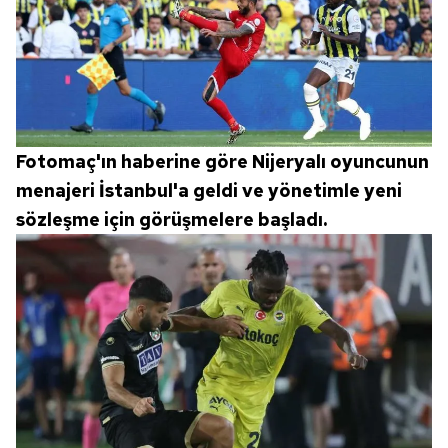
için Ayarlar butonuna tıklayabilir,
Çerez Bilgilendirme
Metnimizi
ziyaret edebilirsiniz.
6698 sayılı Kişisel Verilerin Korunması Kanunu uyarınca
hazırlanmış Aydınlatma Metnimizi okumak ve sitemizde
ilgili mevzuata uygun olarak kullanılan çerezlerle ilgili bilgi
almak için lütfen
tıklayınız
.
Fotomaç'ın haberine göre Nijeryalı oyuncunun
menajeri İstanbul'a geldi ve yönetimle yeni
sözleşme için görüşmelere başladı.