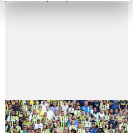
kalemimiz olduğunu sizlere hatırlatmak isteriz.
Her halükârda, kullanıcılar, bu çerezlere izin vermedikleri
takdirde, kullanıcılara hedefli reklamlar
gösterilmeyecektir."
Sizlere daha iyi bir hizmet sunabilmek için İnternet
Sitemizde kendimize ve üçüncü kişilere ait çerezler
kullanılmaktadır. Bu çerezler vasıtasıyla çeşitli kişisel
verileriniz işlenmekte olup gerekli olan çerezler bilgi
toplumu hizmetlerinin sunulması amacıyla
kullanılmaktadır. Diğer çerezler, sitemizin daha işlevsel
kılınması ve kişiselleştirilmesi ve sizlere yönelik
reklam/pazarlama faaliyetlerinin yapılması, amaçlarıyla
sınırlı olarak açık rızanız dahilinde kullanılacaktır.
Çerezlere ilişkin tercihlerinizi aşağıda yer alan panel
vasıtasıyla belirleyebilirsiniz. Çerezlere ilişkin detaylı bilgi