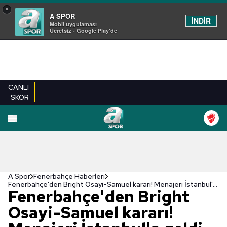
×
A SPOR
İNDİR
Mobil uygulaması
Ücretsiz - Google Play'de
CANLI
SKOR
A Spor
Fenerbahçe Haberleri
Fenerbahçe'den Bright Osayi-Samuel kararı! Menajeri İstanbul'a geldi
Fenerbahçe'den Bright
Osayi-Samuel kararı!