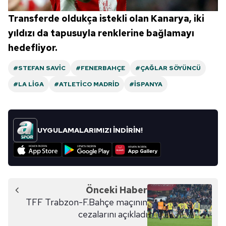
Transferde oldukça istekli olan Kanarya, iki
yıldızı da tapusuyla renklerine bağlamayı
hedefliyor.
#STEFAN SAVIC
#FENERBAHÇE
#ÇAĞLAR SÖYÜNCÜ
#LA LIGA
#ATLETICO MADRID
#İSPANYA
UYGULAMALARIMIZI İNDİRİN!
Önceki Haber
TFF Trabzon-F.Bahçe maçının
cezalarını açıkladı