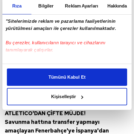
Rıza
Bilgiler
Reklam Ayarları
Hakkında
"Sitelerimizde reklam ve pazarlama faaliyetlerinin
yürütülmesi amaçları ile çerezler kullanılmaktadır.
Bu çerezler, kullanıcıların tarayıcı ve cihazlarını
tanımlayarak çalışırlar.
Bu çerezlere izin vermeniz halinde sizlere özel
kişiselleştirilmiş reklamlar sunabilir, sayfalarımızda sizlere
Tümünü Kabul Et
daha iyi reklam deneyimi yaşatabiliriz. Bunu yaparken
amacımızın size daha iyi bir reklam deneyimi sunmak
olduğunu ve sizlere en iyi içerikleri sunabilmek adına
Kişiselleştir
elimizden gelen çabayı gösterdiğimizi ve bu noktada,
reklamların maliyetlerimizi karşılamak noktasında tek gelir
ATLETICO'DAN ÇİFTE MÜJDE!
kalemimiz olduğunu sizlere hatırlatmak isteriz.
Savunma hattına transfer yapmayı
Her halükârda, kullanıcılar, bu çerezlere izin vermedikleri
amaçlayan Fenerbahçe'ye İspanya'dan