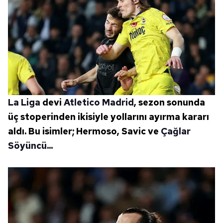
hazırlanmış Aydınlatma Metnimizi okumak ve sitemizde
ilgili mevzuata uygun olarak kullanılan çerezlerle ilgili bilgi
almak için lütfen
tıklayınız
.
La Liga
devi
Atletico Madrid
, sezon sonunda
üç stoperinden ikisiyle yollarını ayırma kararı
aldı. Bu isimler; Hermoso, Savic ve
Çağlar
Söyüncü
...