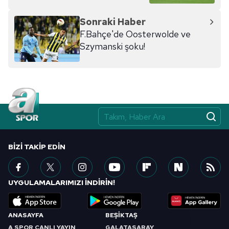
Sonraki Haber
F.Bahçe'de Oosterwolde ve
Szymanski şoku!
BIZI TAKIP EDIN
UYGULAMALARIMIZI İNDİRİN!
ANASAYFA
BEŞİKTAŞ
A SPOR CANLI YAYIN
GALATASARAY