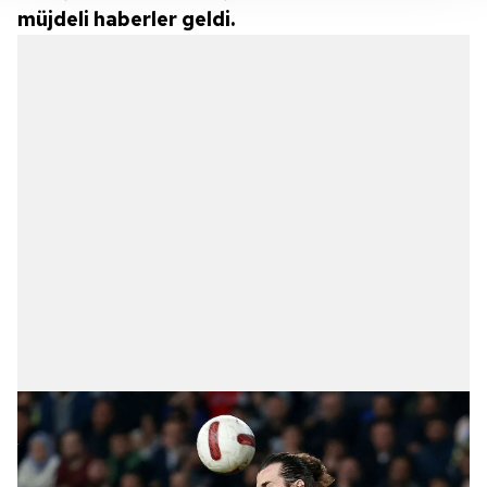
takdirde, kullanıcılara hedefli reklamlar
müjdeli haberler geldi.
gösterilmeyecektir."
Sizlere daha iyi bir hizmet sunabilmek için İnternet
Sitemizde kendimize ve üçüncü kişilere ait çerezler
kullanılmaktadır. Bu çerezler vasıtasıyla çeşitli kişisel
verileriniz işlenmekte olup gerekli olan çerezler bilgi
toplumu hizmetlerinin sunulması amacıyla
kullanılmaktadır. Diğer çerezler, sitemizin daha işlevsel
kılınması ve kişiselleştirilmesi ve sizlere yönelik
reklam/pazarlama faaliyetlerinin yapılması, amaçlarıyla
sınırlı olarak açık rızanız dahilinde kullanılacaktır.
Çerezlere ilişkin tercihlerinizi aşağıda yer alan panel
vasıtasıyla belirleyebilirsiniz. Çerezlere ilişkin detaylı bilgi
için Ayarlar butonuna tıklayabilir,
Çerez Bilgilendirme
Metnimizi
ziyaret edebilirsiniz.
6698 sayılı Kişisel Verilerin Korunması Kanunu uyarınca