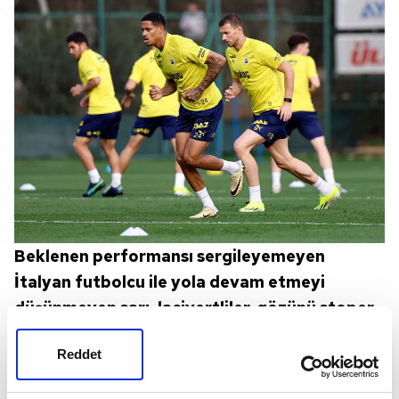
Beklenen performansı sergileyemeyen
İtalyan futbolcu ile yola devam etmeyi
düşünmeyen sarı-lacivertliler, gözünü stoper
bölgesine çevirdi.
Reddet