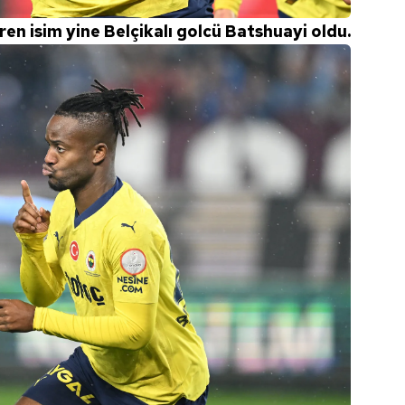
 çerezlerle ilgili bilgi almak için lütfen
tıklayınız
.
ren isim yine Belçikalı golcü Batshuayi oldu.