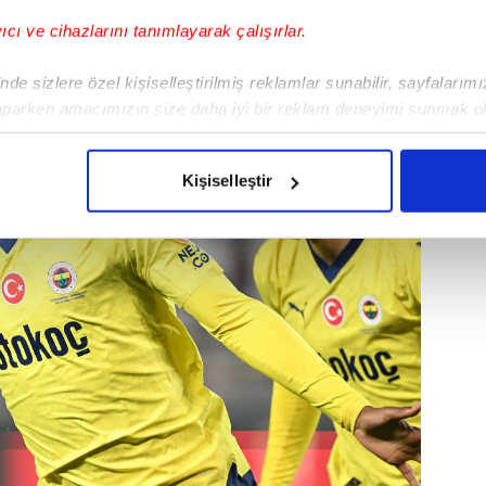
yıcı ve cihazlarını tanımlayarak çalışırlar.
de sizlere özel kişiselleştirilmiş reklamlar sunabilir, sayfalarım
aparken amacımızın size daha iyi bir reklam deneyimi sunmak ol
imizden gelen çabayı gösterdiğimizi ve bu noktada, reklamların ma
olduğunu sizlere hatırlatmak isteriz.
Kişiselleştir
çerezlere izin vermedikleri takdirde, kullanıcılara hedefli reklaml
abilmek için İnternet Sitemizde kendimize ve üçüncü kişilere ait 
isel verileriniz işlenmekte olup gerekli olan çerezler bilgi toplum
 çerezler, sitemizin daha işlevsel kılınması ve kişiselleştirilmes
 yapılması, amaçlarıyla sınırlı olarak açık rızanız dahilinde kulla
aşağıda yer alan panel vasıtasıyla belirleyebilirsiniz. Çerezlere iliş
lgilendirme Metnimizi
ziyaret edebilirsiniz.
Korunması Kanunu uyarınca hazırlanmış Aydınlatma Metnimizi okum