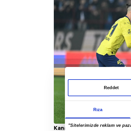
Reddet
Rıza
"Sitelerimizde reklam ve paza
Kanarya'nın golleri Fred (2) 