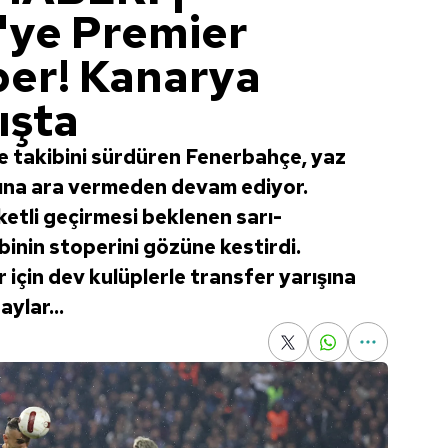
'ye Premier
per! Kanarya
ışta
e takibini sürdüren Fenerbahçe, yaz
rına ara vermeden devam ediyor.
etli geçirmesi beklenen sarı-
ibinin stoperini gözüne kestirdi.
için dev kulüplerle transfer yarışına
aylar...