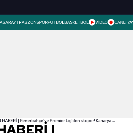
ASARAY
TRABZONSPOR
FUTBOL
BASKETBOL
VİDEO
CANLI YA
TRANSFER HABERİ | Fenerbahçe'ye Premier Lig'den stoper! Kanarya devlerle yarışta
HABERİ |