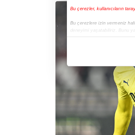
Bu çerezler, kullanıcıların tara
Bu çerezlere izin vermeniz halin
deneyimi yaşatabiliriz. Bunu y
içerikleri sunabilmek adına el
noktasında tek gelir kalemimiz 
Her halükârda, kullanıcılar, bu 
Sizlere daha iyi bir hizmet sun
çerezler vasıtasıyla çeşitli kiş
amacıyla kullanılmaktadır. Diğer
reklam/pazarlama faaliyetlerinin
Çerezlere ilişkin tercihlerinizi 
butonuna tıklayabilir,
Çerez Bi
6698 sayılı Kişisel Verilerin 