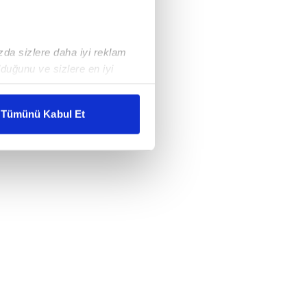
ızda sizlere daha iyi reklam
duğunu ve sizlere en iyi
liyetlerimizi karşılamak
Tümünü Kabul Et
ar gösterilmeyecektir."
çerezler kullanılmaktadır. Bu
u hizmetlerinin sunulması
i ve sizlere yönelik
nılacaktır.
kin detaylı bilgi için Ayarlar
ak ve sitemizde ilgili