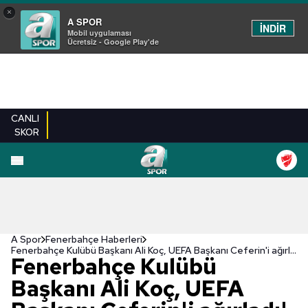
×
A SPOR
İNDİR
Mobil uygulaması
Ücretsiz - Google Play'de
CANLI
SKOR
A Spor
Fenerbahçe Haberleri
Fenerbahçe Kulübü Başkanı Ali Koç, UEFA Başkanı Ceferin'i ağırladı!
Fenerbahçe Kulübü
Başkanı Ali Koç, UEFA