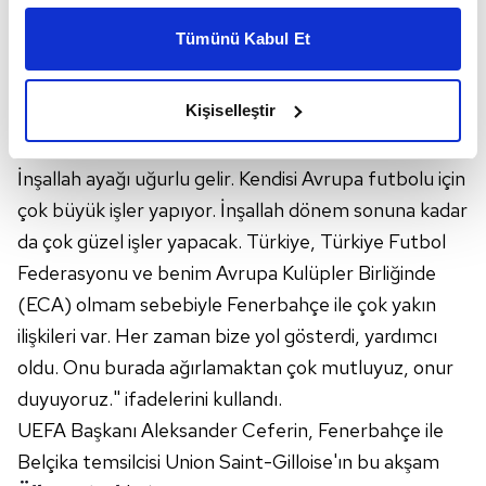
kişiselleştirilmiş reklamlar sunabilir, sayfalarımızda sizlere
Tümünü Kabul Et
daha iyi reklam deneyimi yaşatabiliriz. Bunu yaparken
amacımızın size daha iyi bir reklam deneyimi sunmak
Başkan Koç da Ceferin'in İstanbul'u çok sevdiğini
olduğunu ve sizlere en iyi içerikleri sunabilmek adına
Kişiselleştir
belirterek, "Üç yıldır, 'Gelip Fenerbahçe maçını
elimizden gelen çabayı gösterdiğimizi ve bu noktada,
seyredeceğim.' diye sözü vardı, bugüne nasip oldu.
reklamların maliyetlerimizi karşılamak noktasında tek gelir
kalemimiz olduğunu sizlere hatırlatmak isteriz.
İnşallah ayağı uğurlu gelir. Kendisi Avrupa futbolu için
çok büyük işler yapıyor. İnşallah dönem sonuna kadar
Her halükârda, kullanıcılar, bu çerezlere izin vermedikleri
da çok güzel işler yapacak. Türkiye, Türkiye Futbol
takdirde, kullanıcılara hedefli reklamlar
Federasyonu ve benim Avrupa Kulüpler Birliğinde
gösterilmeyecektir."
(ECA) olmam sebebiyle Fenerbahçe ile çok yakın
Sizlere daha iyi bir hizmet sunabilmek için İnternet
ilişkileri var. Her zaman bize yol gösterdi, yardımcı
Sitemizde kendimize ve üçüncü kişilere ait çerezler
oldu. Onu burada ağırlamaktan çok mutluyuz, onur
kullanılmaktadır. Bu çerezler vasıtasıyla çeşitli kişisel
duyuyoruz." ifadelerini kullandı.
verileriniz işlenmekte olup gerekli olan çerezler bilgi
UEFA Başkanı Aleksander Ceferin, Fenerbahçe ile
toplumu hizmetlerinin sunulması amacıyla
Belçika temsilcisi Union Saint-Gilloise'ın bu akşam
kullanılmaktadır. Diğer çerezler, sitemizin daha işlevsel