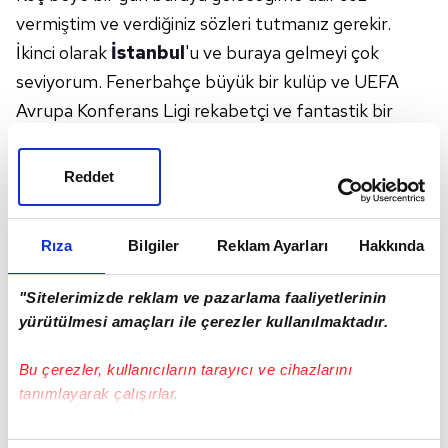
vermiştim ve verdiğiniz sözleri tutmanız gerekir.
İkinci olarak
İstanbul
'u ve buraya gelmeyi çok
seviyorum. Fenerbahçe büyük bir kulüp ve UEFA
Avrupa Konferans Ligi rekabetçi ve fantastik bir
organizasyon oldu. Akşam oynanacak maçı
bekliyorum." diye konuştu.
Reddet
Rıza
Bilgiler
Reklam Ayarları
Hakkında
"Sitelerimizde reklam ve pazarlama faaliyetlerinin
yürütülmesi amaçları ile çerezler kullanılmaktadır.
Bu çerezler, kullanıcıların tarayıcı ve cihazlarını
tanımlayarak çalışırlar.
Bu çerezlere izin vermeniz halinde sizlere özel