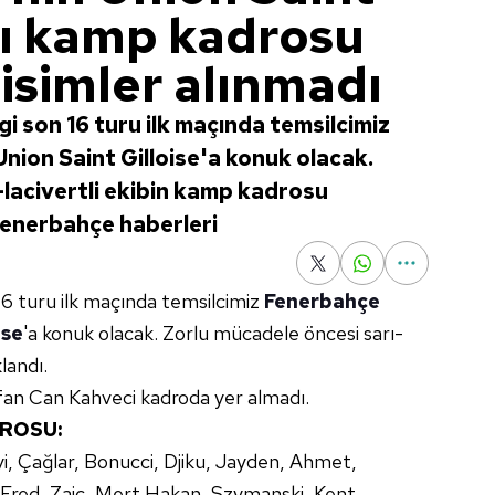
çı kamp kadrosu
 isimler alınmadı
 son 16 turu ilk maçında temsilcimiz
ion Saint Gilloise'a konuk olacak.
-lacivertli ekibin kamp kadrosu
| Fenerbahçe haberleri
6 turu ilk maçında temsilcimiz
Fenerbahçe
ise
'a konuk olacak. Zorlu mücadele öncesi sarı-
landı.
fan Can Kahveci kadroda yer almadı.
DROSU:
yi, Çağlar, Bonucci, Djiku, Jayden, Ahmet,
 Fred, Zajc, Mert Hakan, Szymanski, Kent,