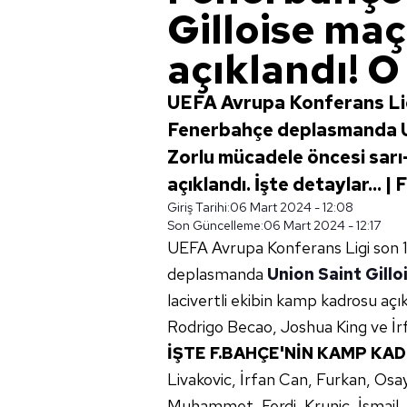
Gilloise ma
açıklandı! O
UEFA Avrupa Konferans Ligi
Fenerbahçe deplasmanda Un
Zorlu mücadele öncesi sarı
açıklandı. İşte detaylar... 
Giriş Tarihi:
06 Mart 2024 - 12:08
Son Güncelleme:
06 Mart 2024 - 12:17
UEFA Avrupa Konferans Ligi son 1
deplasmanda
Union Saint Gillo
lacivertli ekibin kamp kadrosu açık
Rodrigo Becao, Joshua King ve İr
İŞTE F.BAHÇE'NİN KAMP KA
Livakovic, İrfan Can, Furkan, Osa
Muhammet, Ferdi, Krunic, İsmail,