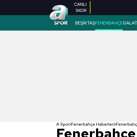
CANLI
SKOR
BEŞİKTAŞ
FENERBAHÇE
GALAT
A Spor
Fenerbahçe Haberleri
Fenerbahçe'