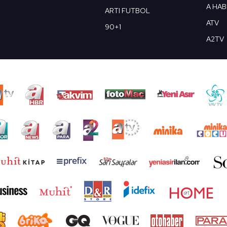
A HA
ARTI FUTBOL
ATV
90+1
A2TV