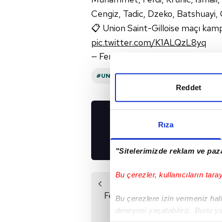
Cengiz, Tadic, Dzeko, Batshuayi, 
📋 Union Saint-Gilloise maçı ka
pic.twitter.com/K1ALQzL8yq
— Fenerbahçe SK (@Fenerbahce
#UNION SAINT GILLOISE
#FENERBA
Reddet
Rıza
UYGULAMALARIMIZ
İNDİRİN!
"Sitelerimizde reklam ve paza
Bu çerezler, kullanıcıların tara
Önceki Haber
Fenerbahçe Başkanı
Bu çerezlere izin vermeniz halin
Ali Koç: Sportif
deneyimi yaşatabiliriz. Bunu y
rekabet mi yapıyoruz