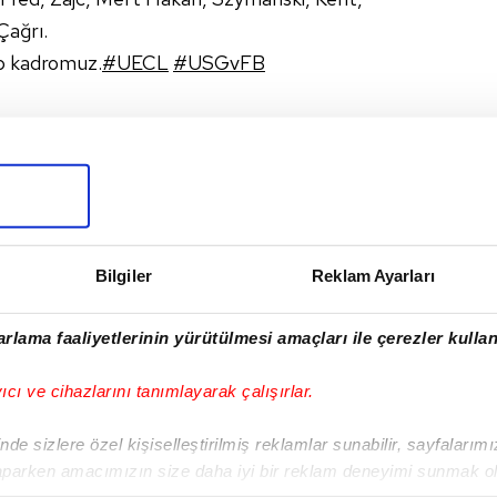
Çağrı.
mp kadromuz.
#UECL
#USGvFB
)
March 6, 2024
HÇE
Bilgiler
Reklam Ayarları
I
rlama faaliyetlerinin yürütülmesi amaçları ile çerezler kullan
yıcı ve cihazlarını tanımlayarak çalışırlar.
Sonraki Haber
Fenerbahçe'nin
de sizlere özel kişiselleştirilmiş reklamlar sunabilir, sayfalarım
Hatayspor mesaisi
aparken amacımızın size daha iyi bir reklam deneyimi sunmak ol
başladı!