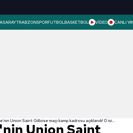
ASARAY
TRABZONSPOR
FUTBOL
BASKETBOL
VİDEO
CANLI YA
Fenerbahçe'nin Union Saint Gilloise maçı kamp kadrosu açıklandı! O isimler alınmadı
nin Union Saint