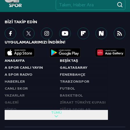
BIZI TAKIP EDIN
UYGULAMALARIMIZI İNDİRİN!
ANASAYFA
BEŞİKTAŞ
A SPOR CANLI YAYIN
GALATASARAY
A SPOR RADYO
FENERBAHÇE
HABERLER
TRABZONSPOR
CANLI SKOR
FUTBOL
YAZARLAR
BASKETBOL
GALERİ
ZİRAAT TÜRKİYE KUPASI
VİDEO
DİĞER SPORLAR
TÜMÜ
PROGRAMLAR
VIDEO