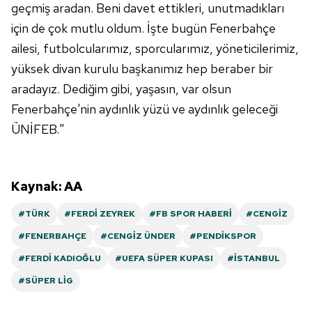
geçmiş aradan. Beni davet ettikleri, unutmadıkları
için de çok mutlu oldum. İşte bugün Fenerbahçe
ailesi, futbolcularımız, sporcularımız, yöneticilerimiz,
yüksek divan kurulu başkanımız hep beraber bir
aradayız. Dediğim gibi, yaşasın, var olsun
Fenerbahçe'nin aydınlık yüzü ve aydınlık geleceği
ÜNİFEB."
Kaynak: AA
#TÜRK
#FERDI ZEYREK
#FB SPOR HABERI
#CENGIZ
#FENERBAHÇE
#CENGIZ ÜNDER
#PENDIKSPOR
#FERDI KADIOĞLU
#UEFA SÜPER KUPASI
#İSTANBUL
#SÜPER LIG