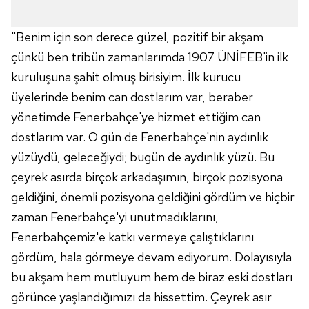
vasıtasıyla belirleyebilirsiniz. Çerezlere ilişkin detaylı bilgi
için Ayarlar butonuna tıklayabilir,
Çerez Bilgilendirme
"Benim için son derece güzel, pozitif bir akşam
Metnimizi
ziyaret edebilirsiniz.
çünkü ben tribün zamanlarımda 1907 ÜNİFEB'in ilk
kuruluşuna şahit olmuş birisiyim. İlk kurucu
6698 sayılı Kişisel Verilerin Korunması Kanunu uyarınca
hazırlanmış Aydınlatma Metnimizi okumak ve sitemizde
üyelerinde benim can dostlarım var, beraber
ilgili mevzuata uygun olarak kullanılan çerezlerle ilgili bilgi
yönetimde Fenerbahçe'ye hizmet ettiğim can
almak için lütfen
tıklayınız
.
dostlarım var. O gün de Fenerbahçe'nin aydınlık
yüzüydü, geleceğiydi; bugün de aydınlık yüzü. Bu
çeyrek asırda birçok arkadaşımın, birçok pozisyona
geldiğini, önemli pozisyona geldiğini gördüm ve hiçbir
zaman Fenerbahçe'yi unutmadıklarını,
Fenerbahçemiz'e katkı vermeye çalıştıklarını
gördüm, hala görmeye devam ediyorum. Dolayısıyla
bu akşam hem mutluyum hem de biraz eski dostları
görünce yaşlandığımızı da hissettim. Çeyrek asır