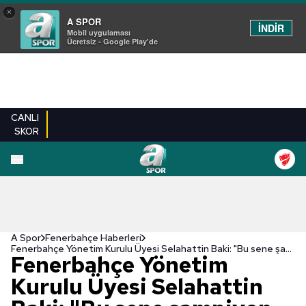
×
A SPOR
İNDİR
Mobil uygulaması
Ücretsiz - Google Play'de
CANLI
SKOR
A Spor
Fenerbahçe Haberleri
Fenerbahçe Yönetim Kurulu Üyesi Selahattin Baki: "Bu sene şampiyon olmamız çok önemli."
Fenerbahçe Yönetim
Kurulu Üyesi Selahattin