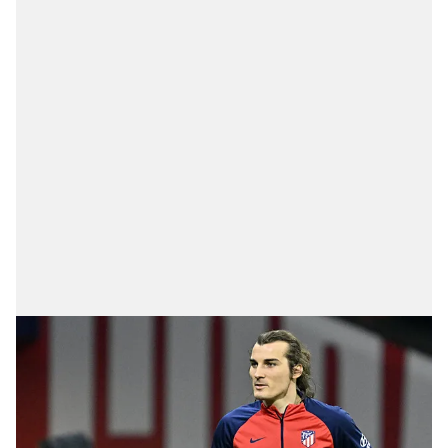
Sitemizde kendimize ve üçüncü kişilere ait çerezler
kullanılmaktadır. Bu çerezler vasıtasıyla çeşitli kişisel
verileriniz işlenmekte olup gerekli olan çerezler bilgi
toplumu hizmetlerinin sunulması amacıyla
kullanılmaktadır. Diğer çerezler, sitemizin daha işlevsel
kılınması ve kişiselleştirilmesi ve sizlere yönelik
reklam/pazarlama faaliyetlerinin yapılması, amaçlarıyla
sınırlı olarak açık rızanız dahilinde kullanılacaktır.
Çerezlere ilişkin tercihlerinizi aşağıda yer alan panel
vasıtasıyla belirleyebilirsiniz. Çerezlere ilişkin detaylı bilgi
için Ayarlar butonuna tıklayabilir,
Çerez Bilgilendirme
Metnimizi
ziyaret edebilirsiniz.
6698 sayılı Kişisel Verilerin Korunması Kanunu uyarınca
hazırlanmış Aydınlatma Metnimizi okumak ve sitemizde
ilgili mevzuata uygun olarak kullanılan çerezlerle ilgili bilgi
almak için lütfen
tıklayınız
.