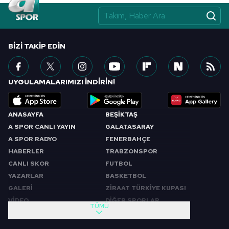
BIZI TAKIP EDIN
UYGULAMALARIMIZI İNDİRİN!
ANASAYFA
BEŞİKTAŞ
A SPOR CANLI YAYIN
GALATASARAY
A SPOR RADYO
FENERBAHÇE
HABERLER
TRABZONSPOR
CANLI SKOR
FUTBOL
YAZARLAR
BASKETBOL
GALERİ
ZİRAAT TÜRKİYE KUPASI
VİDEO
DİĞER SPORLAR
TÜMÜ
PROGRAMLAR
VIDEO