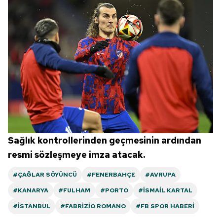
Sağlık kontrollerinden geçmesinin ardından
resmi sözleşmeye imza atacak.
#ÇAĞLAR SÖYÜNCÜ
#FENERBAHÇE
#AVRUPA
#KANARYA
#FULHAM
#PORTO
#İSMAIL KARTAL
#İSTANBUL
#FABRIZIO ROMANO
#FB SPOR HABERI