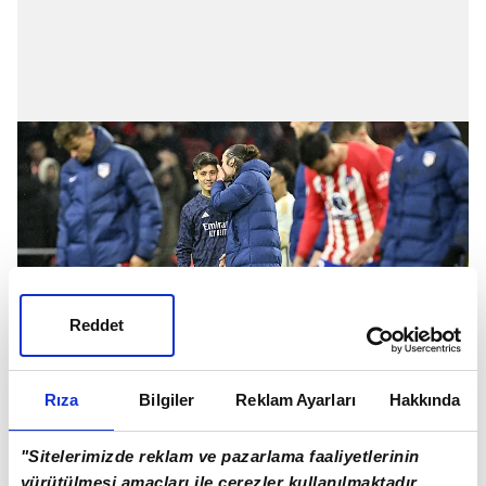
Reddet
Rıza
Bilgiler
Reklam Ayarları
Hakkında
İlk olarak Çağlar Söyüncü ile anlaşmaya varan
yönetim, Atletico Madrid'in de inadını kırmayı
"Sitelerimizde reklam ve pazarlama faaliyetlerinin
başardı.
yürütülmesi amaçları ile çerezler kullanılmaktadır.