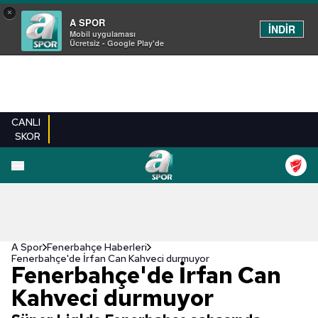
×
A SPOR
İNDİR
Mobil uygulaması
Ücretsiz - Google Play'de
CANLI
SKOR
A Spor
Fenerbahçe Haberleri
Fenerbahçe'de İrfan Can Kahveci durmuyor
Fenerbahçe'de İrfan Can
Kahveci durmuyor