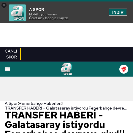
×
A SPOR
İNDİR
Mobil uygulaması
Ücretsiz - Google Play'de
CANLI
SKOR
A Spor
Fenerbahçe Haberleri
TRANSFER HABERİ - Galatasaray istiyordu Fenerbahçe devreye girdi! Manchester United'ın yıldızı geliyor
TRANSFER HABERİ -
Galatasaray istiyordu