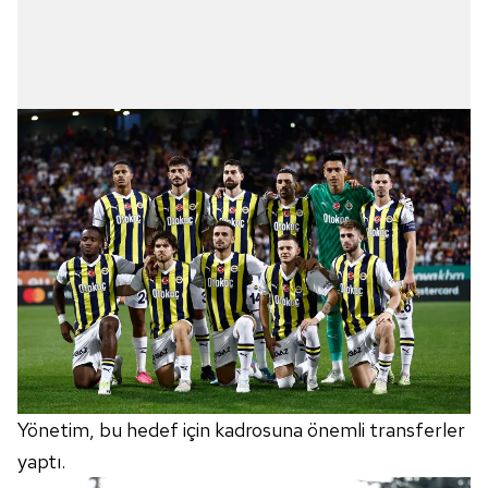
verileriniz işlenmekte olup gerekli olan çerezler bilgi
toplumu hizmetlerinin sunulması amacıyla
kullanılmaktadır. Diğer çerezler, sitemizin daha işlevsel
kılınması ve kişiselleştirilmesi ve sizlere yönelik
reklam/pazarlama faaliyetlerinin yapılması, amaçlarıyla
sınırlı olarak açık rızanız dahilinde kullanılacaktır.
Çerezlere ilişkin tercihlerinizi aşağıda yer alan panel
vasıtasıyla belirleyebilirsiniz. Çerezlere ilişkin detaylı bilgi
için Ayarlar butonuna tıklayabilir,
Çerez Bilgilendirme
Metnimizi
ziyaret edebilirsiniz.
6698 sayılı Kişisel Verilerin Korunması Kanunu uyarınca
hazırlanmış Aydınlatma Metnimizi okumak ve sitemizde
ilgili mevzuata uygun olarak kullanılan çerezlerle ilgili bilgi
almak için lütfen
tıklayınız
.
Yönetim, bu hedef için kadrosuna önemli transferler
yaptı.