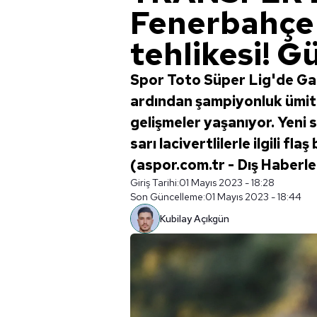
Fenerbahçe'
tehlikesi! G
Spor Toto Süper Lig'de Ga
ardından şampiyonluk ümitl
gelişmeler yaşanıyor. Yeni 
sarı lacivertlilerle ilgili flaş 
(aspor.com.tr - Dış Haber
Giriş Tarihi:
01 Mayıs 2023 - 18:28
Son Güncelleme:
01 Mayıs 2023 - 18:44
Kubilay Açıkgün