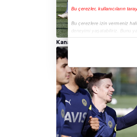
Bu çerezler, kullanıcıların tara
Bu çerezlere izin vermeniz halin
deneyimi yaşatabiliriz. Bunu y
içerikleri sunabilmek adına el
Kanarya
, Sivas'ta galip gelerek 
noktasında tek gelir kalemimiz 
Her halükârda, kullanıcılar, bu 
Sizlere daha iyi bir hizmet sun
çerezler vasıtasıyla çeşitli kiş
amacıyla kullanılmaktadır. Diğer
reklam/pazarlama faaliyetlerinin
Çerezlere ilişkin tercihlerinizi 
butonuna tıklayabilir,
Çerez Bi
6698 sayılı Kişisel Verilerin 