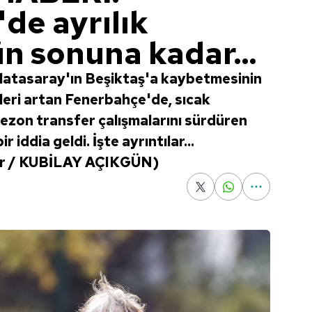
de ayrılık
ün sonuna kadar...
latasaray'ın Beşiktaş'a kaybetmesinin
eri artan Fenerbahçe'de, sıcak
sezon transfer çalışmalarını sürdüren
bir iddia geldi. İşte ayrıntılar...
ler / KUBİLAY AÇIKGÜN)