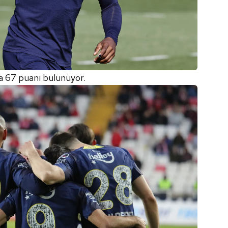
 çerezlerle ilgili bilgi almak için lütfen
tıklayınız
.
da 67 puanı bulunuyor.