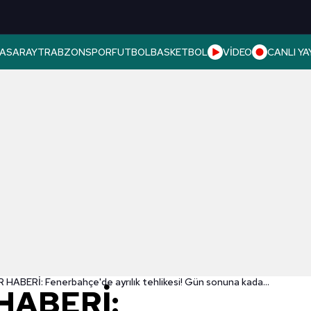
ASARAY
TRABZONSPOR
FUTBOL
BASKETBOL
VİDEO
CANLI YA
TRANSFER HABERİ: Fenerbahçe'de ayrılık tehlikesi! Gün sonuna kadar...
HABERİ: