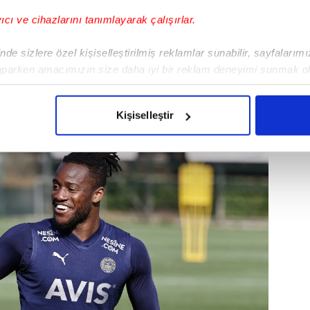
yıcı ve cihazlarını tanımlayarak çalışırlar.
de sizlere özel kişiselleştirilmiş reklamlar sunabilir, sayfalarım
aparken amacımızın size daha iyi bir reklam deneyimi sunmak ol
imizden gelen çabayı gösterdiğimizi ve bu noktada, reklamların ma
puan farkını 3'e düşürdü.
olduğunu sizlere hatırlatmak isteriz.
Kişiselleştir
çerezlere izin vermedikleri takdirde, kullanıcılara hedefli reklaml
abilmek için İnternet Sitemizde kendimize ve üçüncü kişilere ait 
isel verileriniz işlenmekte olup gerekli olan çerezler bilgi toplum
 çerezler, sitemizin daha işlevsel kılınması ve kişiselleştirilmes
 yapılması, amaçlarıyla sınırlı olarak açık rızanız dahilinde kulla
aşağıda yer alan panel vasıtasıyla belirleyebilirsiniz. Çerezlere iliş
lgilendirme Metnimizi
ziyaret edebilirsiniz.
Korunması Kanunu uyarınca hazırlanmış Aydınlatma Metnimizi okum