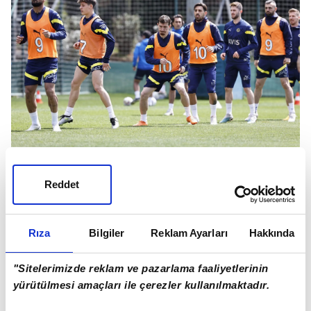
Jesus'un transferle ilgili 'takıma iyi katkı sağlar' dediği
öne sürüldü.
Reddet
Rıza
Bilgiler
Reklam Ayarları
Hakkında
"Sitelerimizde reklam ve pazarlama faaliyetlerinin
yürütülmesi amaçları ile çerezler kullanılmaktadır.