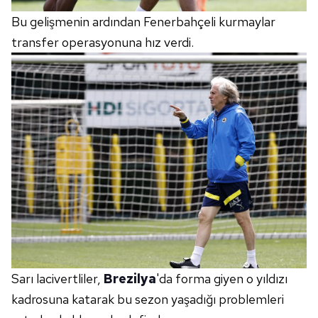
verileriniz işlenmekte olup gerekli olan çerezler bilgi
Bu gelişmenin ardından Fenerbahçeli kurmaylar
toplumu hizmetlerinin sunulması amacıyla
transfer operasyonuna hız verdi.
kullanılmaktadır. Diğer çerezler, sitemizin daha işlevsel
kılınması ve kişiselleştirilmesi ve sizlere yönelik
reklam/pazarlama faaliyetlerinin yapılması, amaçlarıyla
sınırlı olarak açık rızanız dahilinde kullanılacaktır.
Çerezlere ilişkin tercihlerinizi aşağıda yer alan panel
vasıtasıyla belirleyebilirsiniz. Çerezlere ilişkin detaylı bilgi
için Ayarlar butonuna tıklayabilir,
Çerez Bilgilendirme
Metnimizi
ziyaret edebilirsiniz.
6698 sayılı Kişisel Verilerin Korunması Kanunu uyarınca
hazırlanmış Aydınlatma Metnimizi okumak ve sitemizde
ilgili mevzuata uygun olarak kullanılan çerezlerle ilgili bilgi
almak için lütfen
tıklayınız
.
Sarı lacivertliler,
Brezilya
'da forma giyen o yıldızı
kadrosuna katarak bu sezon yaşadığı problemleri