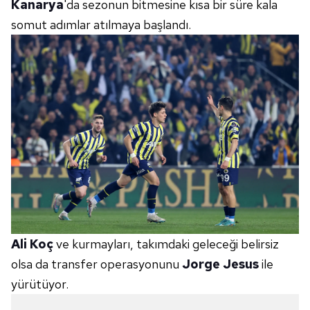
Kanarya
'da sezonun bitmesine kısa bir süre kala
somut adımlar atılmaya başlandı.
Ali Koç
ve kurmayları, takımdaki geleceği belirsiz
olsa da transfer operasyonunu
Jorge Jesus
ile
yürütüyor.