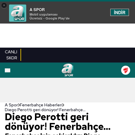
×
A SPOR
İNDİR
Mobil uygulaması
Ücretsiz - Google Play'de
CANLI
SKOR
A Spor
Fenerbahçe Haberleri
Diego Perotti geri dönüyor! Fenerbahçe...
Diego Perotti geri
dönüyor! Fenerbahçe...