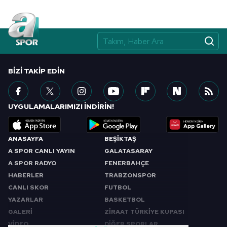
BIZI TAKIP EDIN
UYGULAMALARIMIZI İNDİRİN!
ANASAYFA
BEŞİKTAŞ
A SPOR CANLI YAYIN
GALATASARAY
A SPOR RADYO
FENERBAHÇE
HABERLER
TRABZONSPOR
CANLI SKOR
FUTBOL
YAZARLAR
BASKETBOL
GALERİ
ZİRAAT TÜRKİYE KUPASI
VİDEO
DİĞER SPORLAR