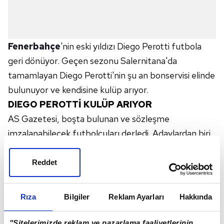
Fenerbahçe
'nin eski yıldızı Diego Perotti futbola
geri dönüyor. Geçen sezonu Salernitana'da
tamamlayan Diego Perotti'nin şu an bonservisi elinde
bulunuyor ve kendisine kulüp arıyor.
DIEGO PEROTTİ KULÜP ARIYOR
AS Gazetesi, boşta bulunan ve sözleşme
imzalanabilecek futbolcuları derledi. Adaylardan biri
olarak Diego Perotti gösterildi. Yaşadığı ağır
sakatlıklardan dolayı uzun süre formasından uzak
Reddet
kalan Perotti, geçtiğimiz yılın devre arasında İtalyan
ekibi Salernitana'ya transfer olmuştu. Serie A'da 11
Rıza
Bilgiler
Reklam Ayarları
Hakkında
maça çıkan 34 yaşındaki Arjantinli yıldızla devam
edilmeme kararı alındı ve boşa çıktı.
"Sitelerimizde reklam ve pazarlama faaliyetlerinin