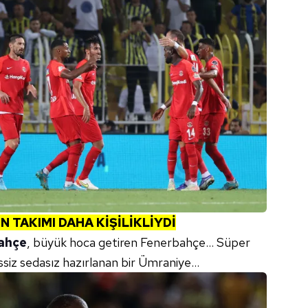
 TAKIMI DAHA KİŞİLİKLİYDİ
ahçe
, büyük hoca getiren Fenerbahçe… Süper
essiz sedasız hazırlanan bir Ümraniye…