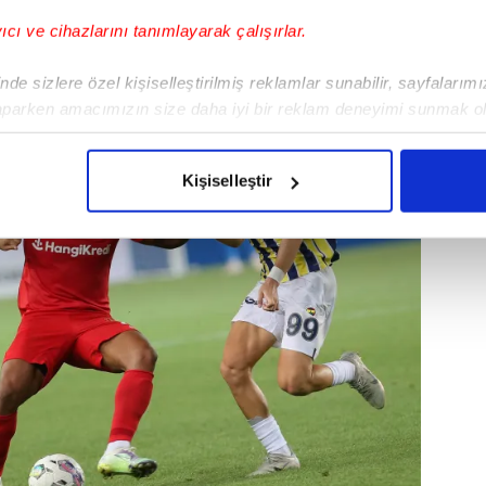
kım arasında kalite farkı yok. Futbolcular
yıcı ve cihazlarını tanımlayarak çalışırlar.
un, o da yok.
de sizlere özel kişiselleştirilmiş reklamlar sunabilir, sayfalarım
aparken amacımızın size daha iyi bir reklam deneyimi sunmak ol
imizden gelen çabayı gösterdiğimizi ve bu noktada, reklamların ma
olduğunu sizlere hatırlatmak isteriz.
Kişiselleştir
çerezlere izin vermedikleri takdirde, kullanıcılara hedefli reklaml
abilmek için İnternet Sitemizde kendimize ve üçüncü kişilere ait 
isel verileriniz işlenmekte olup gerekli olan çerezler bilgi toplum
 çerezler, sitemizin daha işlevsel kılınması ve kişiselleştirilmes
 yapılması, amaçlarıyla sınırlı olarak açık rızanız dahilinde kulla
aşağıda yer alan panel vasıtasıyla belirleyebilirsiniz. Çerezlere iliş
lgilendirme Metnimizi
ziyaret edebilirsiniz.
Korunması Kanunu uyarınca hazırlanmış Aydınlatma Metnimizi okum