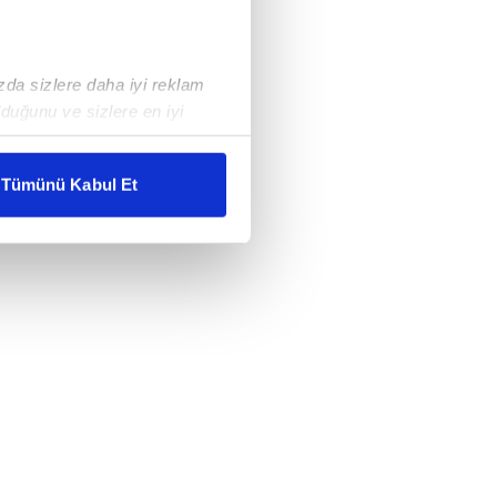
ızda sizlere daha iyi reklam
duğunu ve sizlere en iyi
liyetlerimizi karşılamak
Tümünü Kabul Et
ar gösterilmeyecektir."
çerezler kullanılmaktadır. Bu
u hizmetlerinin sunulması
i ve sizlere yönelik
nılacaktır.
kin detaylı bilgi için Ayarlar
ak ve sitemizde ilgili