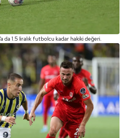
 çerezlerle ilgili bilgi almak için lütfen
tıklayınız
.
 Ya da 1.5 liralık futbolcu kadar hakiki değeri.