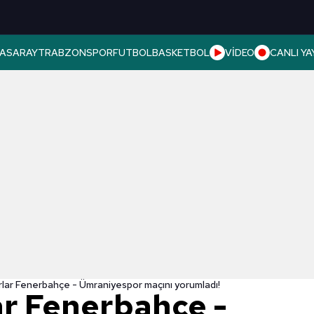
ASARAY
TRABZONSPOR
FUTBOL
BASKETBOL
VİDEO
CANLI YA
lar Fenerbahçe - Ümraniyespor maçını yorumladı!
ar Fenerbahçe -