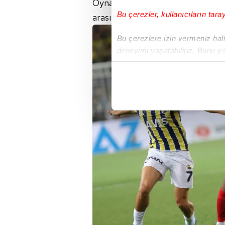
Oynanan futbola bakıyorsun, iki ta
Bu çerezler, kullanıcıların tara
arasında fark
var
mı ona bakıyors
Bu çerezlere izin vermeniz halin
deneyimi yaşatabiliriz. Bunu y
içerikleri sunabilmek adına el
noktasında tek gelir kalemimiz 
Her halükârda, kullanıcılar, bu 
Sizlere daha iyi bir hizmet sun
çerezler vasıtasıyla çeşitli kiş
amacıyla kullanılmaktadır. Diğer
reklam/pazarlama faaliyetlerinin
Çerezlere ilişkin tercihlerinizi 
butonuna tıklayabilir,
Çerez Bi
6698 sayılı Kişisel Verilerin 