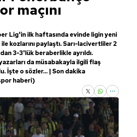
or maçını
 Lig'in ilk haftasında evinde ligin yeni
e kozlarını paylaştı. Sarı-lacivertliler 2
an 3-3'lük beraberlikle ayrıldı.
zarları da müsabakayla ilgili flaş
 İşte o sözler... | Son dakika
spor haberi)