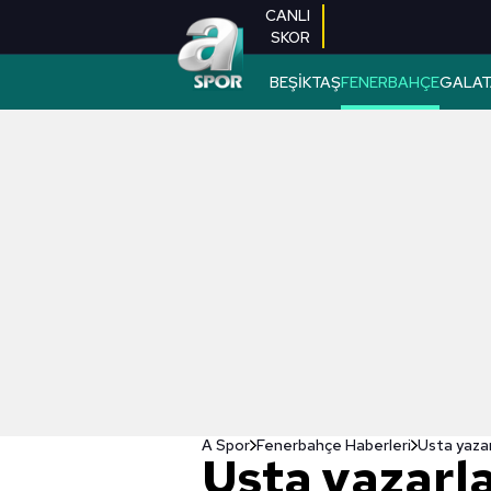
CANLI
SKOR
BEŞİKTAŞ
FENERBAHÇE
GALAT
A Spor
Fenerbahçe Haberleri
Usta yazar
Usta yazarl