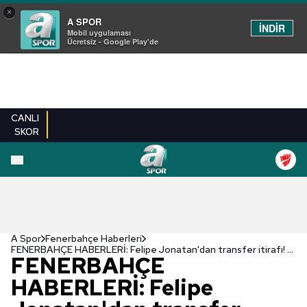
×
A SPOR
İNDİR
Mobil uygulaması
Ücretsiz - Google Play'de
CANLI
SKOR
A Spor
Fenerbahçe Haberleri
FENERBAHÇE HABERLERİ: Felipe Jonatan'dan transfer itirafı! "Görüşme yapıyorlar"
FENERBAHÇE
HABERLERİ: Felipe