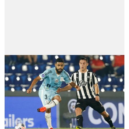
6698 sayılı Kişisel Verilerin Korunması Kanunu uyarınca
hazırlanmış Aydınlatma Metnimizi okumak ve sitemizde
ilgili mevzuata uygun olarak kullanılan çerezlerle ilgili bilgi
almak için lütfen
tıklayınız
.