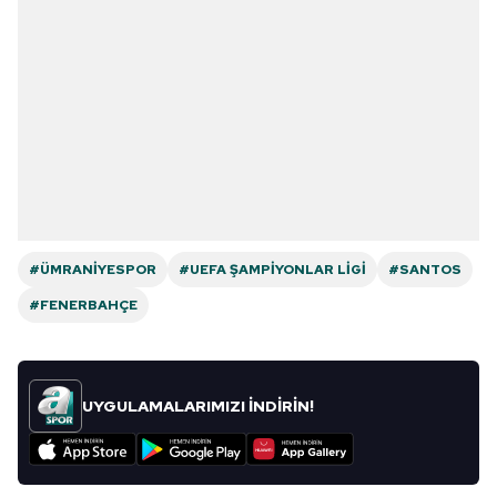
#ÜMRANIYESPOR
#UEFA ŞAMPIYONLAR LIGI
#SANTOS
#FENERBAHÇE
UYGULAMALARIMIZI İNDİRİN!