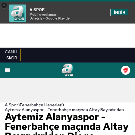
×
A SPOR
İNDİR
Mobil uygulaması
Ücretsiz - Google Play'de
CANLI
SKOR
A Spor
Fenerbahçe Haberleri
Aytemiz Alanyaspor - Fenerbahçe maçında Altay Bayındır'dan Diego Rossi'ye müthiş asist!
Aytemiz Alanyaspor -
Fenerbahçe maçında Altay