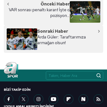
Önceki Haber
VAR sonrası penaltı kararı! İşte o
pozisyon...
Sonraki Haber
Arda Güler: Taraftarımıza
armağan olsun!
BIZI TAKIP EDIN
UYGULAMALARIMIZI İNDİRİN!