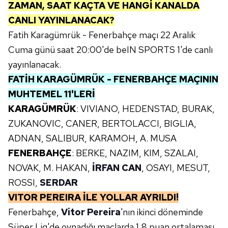
ZAMAN, SAAT KAÇTA VE HANGİ KANALDA
CANLI YAYINLANACAK?
Fatih Karagümrük - Fenerbahçe maçı 22 Aralık
Cuma günü saat 20:00'de beIN SPORTS 1'de canlı
yayınlanacak.
FATİH KARAGÜMRÜK - FENERBAHÇE MAÇININ
MUHTEMEL 11'LERİ
KARAGÜMRÜK
: VIVIANO, HEDENSTAD, BURAK,
ZUKANOVIC, CANER, BERTOLACCI, BIGLIA,
ADNAN, SALIBUR, KARAMOH, A. MUSA
FENERBAHÇE
: BERKE, NAZIM, KIM, SZALAI,
NOVAK, M. HAKAN,
İRFAN CAN
, OSAYI, MESUT,
ROSSI,
SERDAR
VITOR PEREIRA İLE YOLLAR AYRILDI!
Fenerbahçe,
Vitor Pereira
'nın ikinci döneminde
Süper Lig'de oynadığı maçlarda 1,8 puan ortalaması