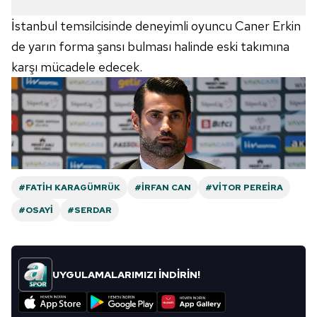
İstanbul temsilcisinde deneyimli oyuncu Caner Erkin
de yarın forma şansı bulması halinde eski takımına
karşı mücadele edecek.
#FATIH KARAGÜMRÜK
#İRFAN CAN
#VITOR PEREIRA
#OSAYI
#SERDAR
UYGULAMALARIMIZI İNDİRİN!