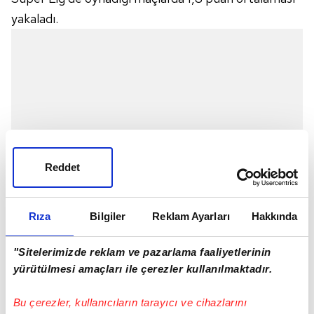
yakaladı.
Reddet
Rıza
Bilgiler
Reklam Ayarları
Hakkında
"Sitelerimizde reklam ve pazarlama faaliyetlerinin
Sarı-lacivertliler, Portekizli çalıştırıcı yönetiminde
yürütülmesi amaçları ile çerezler kullanılmaktadır.
çıktığı 17 lig maçında 8 galibiyet, 4 beraberlik ve 5
Bu çerezler, kullanıcıların tarayıcı ve cihazlarını
mağlubiyet yaşadı. Hanesine 28 puan yazdırabilen