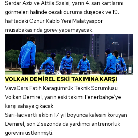
Serdar Aziz ve Attila Szalai, yarın 4. sarı kartlarını
toplumu hizmetlerinin sunulması amacıyla
görmeleri halinde cezalı duruma düşecek ve 19.
kullanılmaktadır. Diğer çerezler, sitemizin daha işlevsel
kılınması ve kişiselleştirilmesi ve sizlere yönelik
haftadaki Öznur Kablo Yeni Malatyaspor
reklam/pazarlama faaliyetlerinin yapılması, amaçlarıyla
müsabakasında görev yapamayacak.
sınırlı olarak açık rızanız dahilinde kullanılacaktır.
Çerezlere ilişkin tercihlerinizi aşağıda yer alan panel
vasıtasıyla belirleyebilirsiniz. Çerezlere ilişkin detaylı bilgi
için Ayarlar butonuna tıklayabilir,
Çerez Bilgilendirme
Metnimizi
ziyaret edebilirsiniz.
VOLKAN DEMİREL ESKİ TAKIMINA KARŞI
6698 sayılı Kişisel Verilerin Korunması Kanunu uyarınca
VavaCars Fatih Karagümrük Teknik Sorumlusu
hazırlanmış Aydınlatma Metnimizi okumak ve sitemizde
Volkan Demirel, yarın eski takımı Fenerbahçe'ye
ilgili mevzuata uygun olarak kullanılan çerezlerle ilgili bilgi
karşı sahaya çıkacak.
almak için lütfen
tıklayınız
.
Sarı-lacivertli ekibin 17 yıl boyunca kalesini koruyan
Demirel, son 2 sezonda da yardımcı antrenörlük
görevini üstlenmişti.