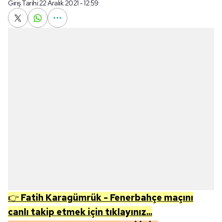
Giriş Tarihi:
22 Aralık 2021 - 12:59
👉
Fatih Karagümrük - Fenerbahçe maçını
canlı takip etmek için tıklayınız...