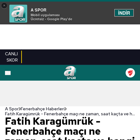
×
A SPOR
İNDİR
Mobil uygulaması
Ücretsiz - Google Play'de
CANLI
SKOR
A Spor
Fenerbahçe Haberleri
Fatih Karagümrük - Fenerbahçe maçı ne zaman, saat kaçta ve hangi kanalda canlı yayınlanacak? | Süper Lig
Fatih Karagümrük -
Fenerbahçe maçı ne