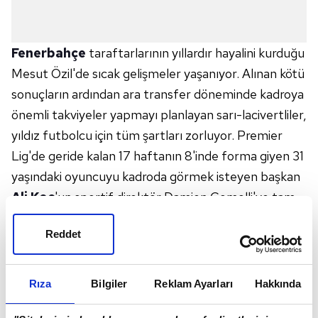
Fenerbahçe
taraftarlarının yıllardır
hayalini
kurduğu
Mesut Özil'de
sıcak gelişmeler yaşanıyor.
Alınan kötü
sonuçların
ardından ara transfer döneminde kadroya
önemli takviyeler yapmayı planlayan
sarı-lacivertliler,
yıldız futbolcu için
tüm şartları zorluyor. Premier
Lig'de
geride kalan 17 haftanın 8'inde forma
giyen 31
yaşındaki oyuncuyu kadroda
görmek isteyen başkan
Ali Koç
'un
sportif direktör Damien Comolli'ye
tam
yetki verdiği belirtiliyor.
Reddet
HAYAL GERÇEK OLUYOR
Arsenal
ile temasa geçen Comolli'nin ocakta
transferi bitirmeye çalışacağı öğrenildi. Ada ekibinin
Rıza
Bilgiler
Reklam Ayarları
Hakkında
en çok kazanan ismi olan ve sıkı pazarlıkların