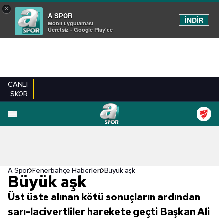
×
A SPOR
İNDİR
Mobil uygulaması
Ücretsiz - Google Play'de
CANLI
SKOR
A Spor
Fenerbahçe Haberleri
Büyük aşk
Büyük aşk
Üst üste alınan kötü sonuçların ardından
sarı-lacivertliler harekete geçti Başkan Ali