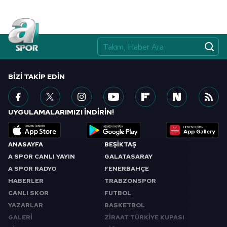
BIZI TAKIP EDIN
UYGULAMALARIMIZI İNDİRİN!
ANASAYFA
BEŞİKTAŞ
A SPOR CANLI YAYIN
GALATASARAY
A SPOR RADYO
FENERBAHÇE
HABERLER
TRABZONSPOR
CANLI SKOR
FUTBOL
YAZARLAR
BASKETBOL
GALERİ
ZİRAAT TÜRKİYE KUPASI