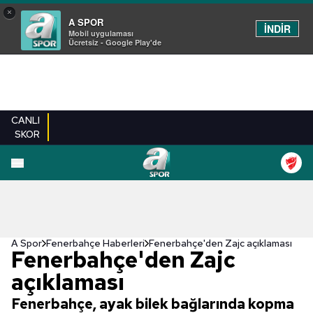
×
A SPOR
İNDİR
Mobil uygulaması
Ücretsiz - Google Play'de
CANLI
SKOR
A Spor
Fenerbahçe Haberleri
Fenerbahçe'den Zajc açıklaması
Fenerbahçe'den Zajc
açıklaması
Fenerbahçe, ayak bilek bağlarında kopma