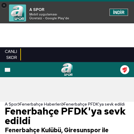
×
A SPOR
İNDİR
Mobil uygulaması
Ücretsiz - Google Play'de
CANLI
SKOR
A Spor
Fenerbahçe Haberleri
Fenerbahçe PFDK'ya sevk edildi
Fenerbahçe PFDK'ya sevk
edildi
Fenerbahçe Kulübü, Giresunspor ile