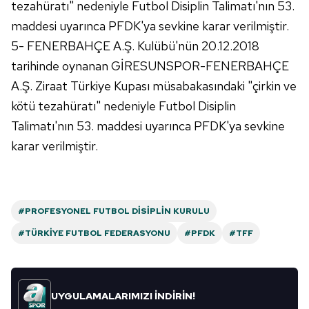
tezahüratı" nedeniyle Futbol Disiplin Talimatı'nın 53.
verileriniz işlenmekte olup gerekli olan çerezler bilgi
maddesi uyarınca PFDK'ya sevkine karar verilmiştir.
toplumu hizmetlerinin sunulması amacıyla
kullanılmaktadır. Diğer çerezler, sitemizin daha işlevsel
5- FENERBAHÇE A.Ş. Kulübü'nün 20.12.2018
kılınması ve kişiselleştirilmesi ve sizlere yönelik
tarihinde oynanan GİRESUNSPOR-FENERBAHÇE
reklam/pazarlama faaliyetlerinin yapılması, amaçlarıyla
A.Ş. Ziraat Türkiye Kupası müsabakasındaki "çirkin ve
sınırlı olarak açık rızanız dahilinde kullanılacaktır.
kötü tezahüratı" nedeniyle Futbol Disiplin
Talimatı'nın 53. maddesi uyarınca PFDK'ya sevkine
Çerezlere ilişkin tercihlerinizi aşağıda yer alan panel
vasıtasıyla belirleyebilirsiniz. Çerezlere ilişkin detaylı bilgi
karar verilmiştir.
için Ayarlar butonuna tıklayabilir,
Çerez Bilgilendirme
Metnimizi
ziyaret edebilirsiniz.
6698 sayılı Kişisel Verilerin Korunması Kanunu uyarınca
#PROFESYONEL FUTBOL DISIPLIN KURULU
hazırlanmış Aydınlatma Metnimizi okumak ve sitemizde
#TÜRKIYE FUTBOL FEDERASYONU
#PFDK
#TFF
ilgili mevzuata uygun olarak kullanılan çerezlerle ilgili bilgi
almak için lütfen
tıklayınız
.
UYGULAMALARIMIZI İNDİRİN!