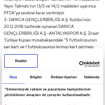
Yayın Talimatı'nın 13/5 ve 14/2 maddeleri uyarınca
PFDK'ya sevkine karar verilmiştir.
3- DARICA GENÇLERBİRLİĞİ A.Ş. Kulübü'nün
20.12.2018 tarihinde oynanan DARICA
GENÇLERBİRLİĞİ A.Ş.-ANTALYASPOR A.Ş. Ziraat
Türkiye Kupası müsabakasındaki "5 futbolcusunun
sarı kart ve 1 futbolcusunun kırmızı kart görmesi
nedeniyle takım halinde sportmenliğe aykırı
hareketi" nedeniyle Futbol Disiplin Talimatı'nın 40.
Reddet
maddesi uyarınca PFDK'ya sevkine,
DARICA GENÇLERBİRLİĞİ A.Ş. Kulübü futbolcusu
Rıza
Bilgiler
Reklam Ayarları
Hakkında
RAŞİT SEVİNDİR'in aynı müsabakadaki
"sportmenliğe aykırı hareketi" nedeniyle Futbol
"Sitelerimizde reklam ve pazarlama faaliyetlerinin
Disiplin Talimatı'nın 36. maddesi 21.12.2018 tarihinden
yürütülmesi amaçları ile çerezler kullanılmaktadır.
itibaren tedbirli olarak PFDK'ya sevkine karar