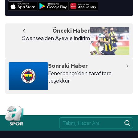
Önceki Haber
Swansea’den Ayew’e indirim
Sonraki Haber
Fenerbahçe’den taraftara
teşekkür