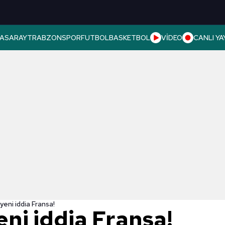
ASARAY
TRABZONSPOR
FUTBOL
BASKETBOL
VİDEO
CANLI YA
 yeni iddia Fransa!
eni iddia Fransa!