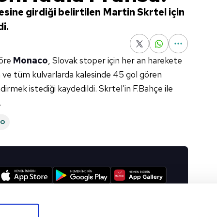
sine girdiği belirtilen Martin Skrtel için
i.
göre
Monaco
, Slovak stoper için her an harekete
en ve tüm kulvarlarda kalesinde 45 gol gören
irmek istediği kaydedildi. Skrtel'in F.Bahçe ile
.
CO
I