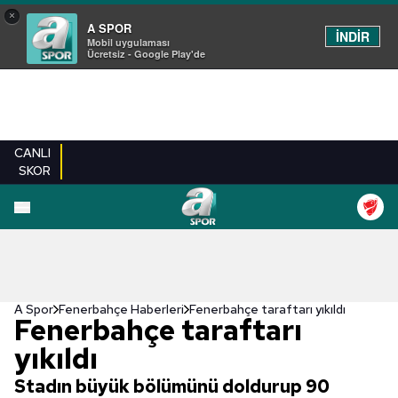
×
A SPOR
İNDİR
Mobil uygulaması
Ücretsiz - Google Play'de
CANLI
SKOR
A Spor
Fenerbahçe Haberleri
Fenerbahçe taraftarı yıkıldı
Fenerbahçe taraftarı
yıkıldı
Stadın büyük bölümünü doldurup 90