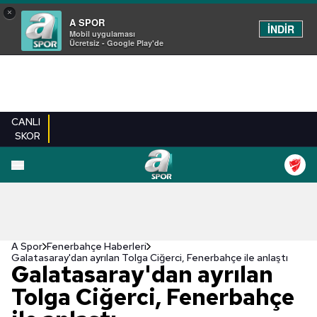
×
A SPOR
İNDİR
Mobil uygulaması
Ücretsiz - Google Play'de
CANLI
SKOR
A Spor
Fenerbahçe Haberleri
Galatasaray'dan ayrılan Tolga Ciğerci, Fenerbahçe ile anlaştı
Galatasaray'dan ayrılan
Tolga Ciğerci, Fenerbahçe