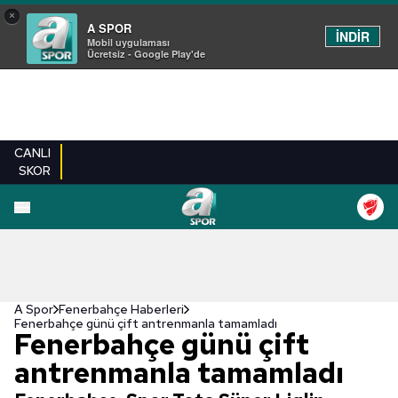
×
A SPOR
İNDİR
Mobil uygulaması
Ücretsiz - Google Play'de
CANLI
SKOR
A Spor
Fenerbahçe Haberleri
Fenerbahçe günü çift antrenmanla tamamladı
Fenerbahçe günü çift
antrenmanla tamamladı