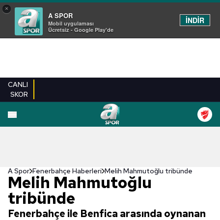
×
A SPOR
İNDİR
Mobil uygulaması
Ücretsiz - Google Play'de
CANLI
SKOR
A Spor
Fenerbahçe Haberleri
Melih Mahmutoğlu tribünde
Melih Mahmutoğlu
tribünde
Fenerbahçe ile Benfica arasında oynanan