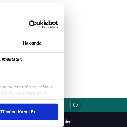
Hakkında
ılmaktadır.
ızda sizlere daha iyi reklam
duğunu ve sizlere en iyi
liyetlerimizi karşılamak
Tümünü Kabul Et
ar gösterilmeyecektir."
BIZI TAKIP EDIN
O