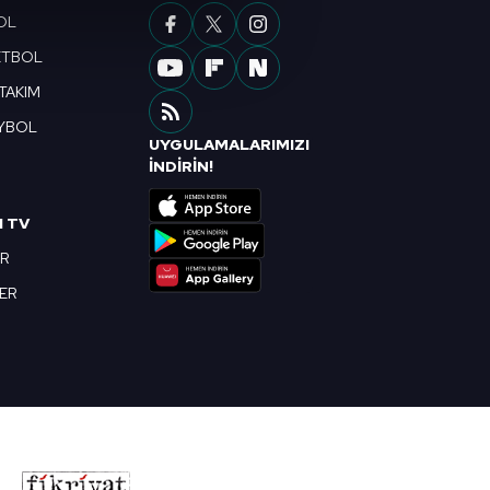
OL
çerezler kullanılmaktadır. Bu
u hizmetlerinin sunulması
ETBOL
i ve sizlere yönelik
 TAKIM
nılacaktır.
YBOL
UYGULAMALARIMIZI
kin detaylı bilgi için Ayarlar
R
İNDİRİN!
I TV
ak ve sitemizde ilgili
OR
BER