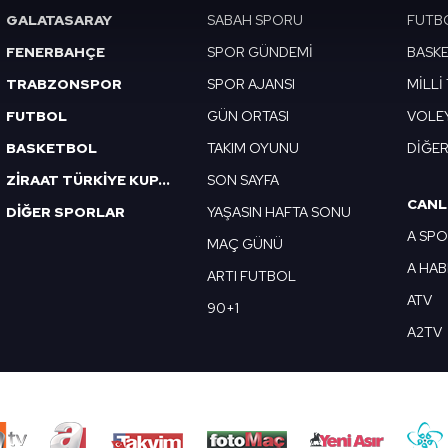
GALATASARAY
SABAH SPORU
FUTB
abilmek için İnternet Sitemizde kendimize ve üçüncü kişilere ait 
isel verileriniz işlenmekte olup gerekli olan çerezler bilgi toplum
FENERBAHÇE
SPOR GÜNDEMİ
BASK
 çerezler, sitemizin daha işlevsel kılınması ve kişiselleştirilmes
TRABZONSPOR
SPOR AJANSI
MİLLİ
 yapılması, amaçlarıyla sınırlı olarak açık rızanız dahilinde kulla
FUTBOL
GÜN ORTASI
VOLE
aşağıda yer alan panel vasıtasıyla belirleyebilirsiniz. Çerezlere iliş
BASKETBOL
TAKIM OYUNU
DİĞE
lgilendirme Metnimizi
ziyaret edebilirsiniz.
ZİRAAT TÜRKİYE KUPASI
SON SAYFA
CANL
DİĞER SPORLAR
YAŞASIN HAFTA SONU
Korunması Kanunu uyarınca hazırlanmış Aydınlatma Metnimizi okum
A SP
 çerezlerle ilgili bilgi almak için lütfen
tıklayınız
.
MAÇ GÜNÜ
A HA
ARTI FUTBOL
ATV
90+1
A2TV