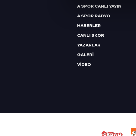
A SPOR CANLI YAYIN
Sizlere daha iyi bir hizmet sun
çerezler vasıtasıyla çeşitli kiş
A SPOR RADYO
amacıyla kullanılmaktadır. Diğer
HABERLER
reklam/pazarlama faaliyetlerinin
CANLI SKOR
Çerezlere ilişkin tercihlerinizi 
YAZARLAR
butonuna tıklayabilir,
Çerez Bi
GALERİ
VİDEO
6698 sayılı Kişisel Verilerin 
mevzuata uygun olarak kullanılan