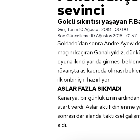
sevinci
Golcü sıkıntısı yaşayan F.Ba
Giriş Tarihi:
10 Ağustos 2018 - 00:00
Son Güncelleme:
10 Ağustos 2018 - 01:57
Soldado'dan sonra Andre Ayew de 
maçını kaçıran Ganalı yıldız, dünkü
oyuna ikinci yarıda girmesi bekle
rövanşta as kadroda olması bekleni
ilk onbir için hazırlıyor.
ASLAR FAZLA SIKMADI
Kanarya, bir günlük iznin ardından
start verdi. Aslar aktif dinlenme y
sonrası dar alanda taktiksel çalı
aldı.