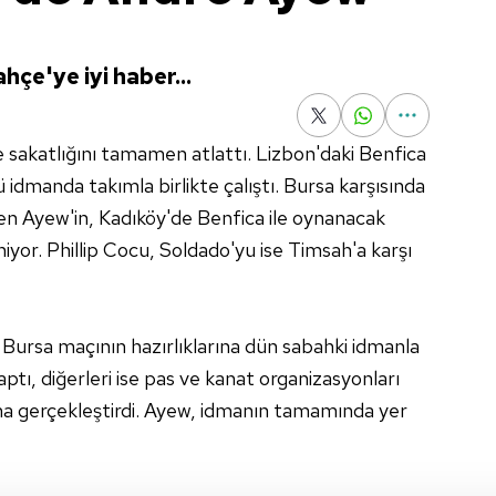
hçe'ye iyi haber...
sakatlığını tamamen atlattı. Lizbon'daki Benfica
 idmanda takımla birlikte çalıştı. Bursa karşısında
nen Ayew'in, Kadıköy'de Benfica ile oynanacak
yor. Phillip Cocu, Soldado'yu ise Timsah'a karşı
 Bursa maçının hazırlıklarına dün sabahki idmanla
aptı, diğerleri ise pas ve kanat organizasyonları
şma gerçekleştirdi. Ayew, idmanın tamamında yer