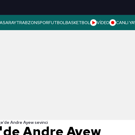
ASARAY
TRABZONSPOR
FUTBOL
BASKETBOL
VİDEO
CANLI YA
e'de Andre Ayew sevinci
'de Andre Ayew