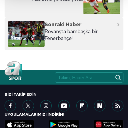
Her halükârda, kullanıcılar, bu çerezlere izin vermedikleri
takdirde, kullanıcılara hedefli reklamlar
gösterilmeyecektir."
Sonraki Haber
Sizlere daha iyi bir hizmet sunabilmek için İnternet
Rövanşta bambaşka bir
Sitemizde kendimize ve üçüncü kişilere ait çerezler
Fenerbahçe!
kullanılmaktadır. Bu çerezler vasıtasıyla çeşitli kişisel
verileriniz işlenmekte olup gerekli olan çerezler bilgi
toplumu hizmetlerinin sunulması amacıyla
kullanılmaktadır. Diğer çerezler, sitemizin daha işlevsel
kılınması ve kişiselleştirilmesi ve sizlere yönelik
reklam/pazarlama faaliyetlerinin yapılması, amaçlarıyla
sınırlı olarak açık rızanız dahilinde kullanılacaktır.
BIZI TAKIP EDIN
Çerezlere ilişkin tercihlerinizi aşağıda yer alan panel
vasıtasıyla belirleyebilirsiniz. Çerezlere ilişkin detaylı bilgi
için Ayarlar butonuna tıklayabilir,
Çerez Bilgilendirme
UYGULAMALARIMIZI İNDİRİN!
Metnimizi
ziyaret edebilirsiniz.