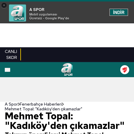
×
A SPOR
İNDİR
Mobil uygulaması
Ücretsiz - Google Play'de
CANLI
SKOR
A Spor
Fenerbahçe Haberleri
Mehmet Topal: "Kadıköy'den çıkamazlar"
Mehmet Topal:
"Kadıköy'den çıkamazlar"