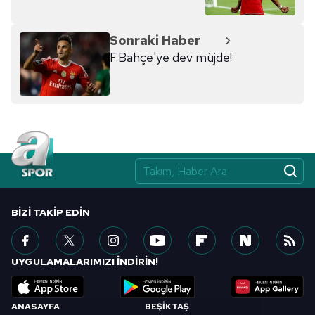
hazırlanmış Aydınlatma Metnimizi okumak ve sitemizde
ilgili mevzuata uygun olarak kullanılan çerezlerle ilgili bilgi
Sonraki Haber
almak için lütfen
tıklayınız
.
F.Bahçe'ye dev müjde!
BIZI TAKIP EDIN
UYGULAMALARIMIZI İNDİRİN!
ANASAYFA
BEŞİKTAŞ