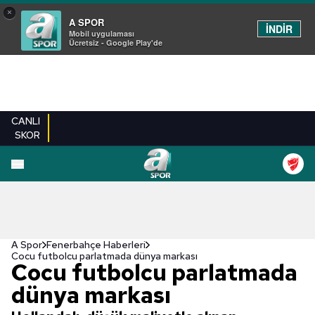
×
A SPOR
İNDİR
Mobil uygulaması
Ücretsiz - Google Play'de
CANLI
SKOR
A Spor
Fenerbahçe Haberleri
Cocu futbolcu parlatmada dünya markası
Cocu futbolcu parlatmada
dünya markası