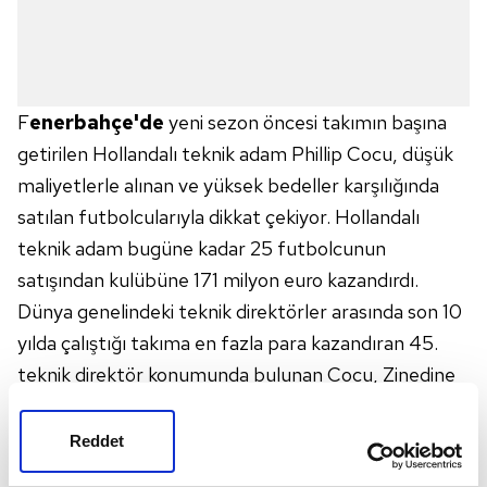
F
enerbahçe'de
yeni sezon öncesi takımın başına
getirilen Hollandalı teknik adam Phillip Cocu, düşük
maliyetlerle alınan ve yüksek bedeller karşılığında
satılan futbolcularıyla dikkat çekiyor. Hollandalı
teknik adam bugüne kadar 25 futbolcunun
satışından kulübüne 171 milyon euro kazandırdı.
Dünya genelindeki teknik direktörler arasında son 10
yılda çalıştığı takıma en fazla para kazandıran 45.
teknik direktör konumunda bulunan Cocu, Zinedine
Zidane, Sir Alex Ferguson ve Lucien Favre gibi birçok
önemli teknik adamı geride bıraktı. Son
Reddet
transferlerde genç oyunculara yönelen Fenerbahçe,