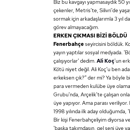
Biz bu kavgayı yapmasaydık 50 yıl
çekenler, Metris'te, Silivri'de ya
sormak için arkadaşlarımla 3 yıl d
görev almayacağım.
ERKEN ÇIKMASI BİZİ BÖLDÜ
Fenerbahçe
seyircisini böldük.
yayın yaptılar sosyal medyada. 
çalışıyorlar' dedim.
Ali Koç
'un er
Kötü niyet değil. Ali Koç'u ben ad
erkeksen çık?" der mi? Ya böyle bi
para vermeden kulübe üye olamaz.
Grubu'nda, Arçelik'te çalışan onlarc
üye yapıyor. Ama parası veriliyor. 
1998 yılında ilk aday olduğumda, 
Bir kişi Fenerbahçeliyim diyorsa ve
'başka takımdasın, gel seni üye y