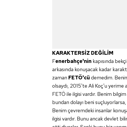
mevzuata uygun olarak kullanılan
KARAKTERSİZ DEĞİLİM
F
enerbahçe'nin
kapısında bekçi
arkasında konuşacak kadar karakter
zaman
FETÖ'cü
demedim. Benim 
olsaydı, 2015'te Ali Koç'u yerim
FETÖ ile ilgisi vardır. Benim bilgi
bundan dolayı beni suçluyorlarsa,
Benim çevremdeki insanlar konuşa
ilgisi vardır. Bunu ancak devlet bil
etti diyorlar. Sanki bunu biz yapmı