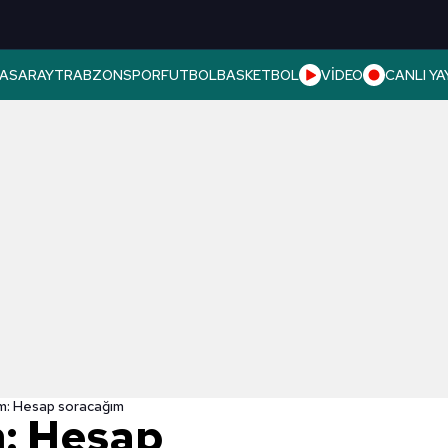
ASARAY
TRABZONSPOR
FUTBOL
BASKETBOL
VİDEO
CANLI YA
rım: Hesap soracağım
m: Hesap