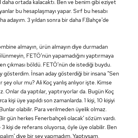
 daha ortada kalacaktı. Ben ve benim gibi eziyet
şayanlar bu hesaplaşmayı yapar. Sırf bu hesabı
aha adayım. 3 yıldan sonra bir daha F.Bahçe'de
 Kombine almayın, ürün almayın diye durmadan
'Bölünmeyin, FETÖ'nün yapamadığını yaptırmaya
ken çıkması böldü. FETÖ'nün de istediği buydu.
ay gösterdim. İnsan aday gösterdiği bir insana "Sen
r şey olur mu? Ali Koç yanlış anlıyor işte. Kimse
 Onlar da yaptılar, yaptırıyorlar da. Bugün Koç
a kişi üye yapıldı son zamanlarda. 1 kişi, 10 kişiyi
Bunlar olabilir. Para verilmeden üyelik olmaz.
'Bir gün herkes Fenerbahçeli olacak' sözüm vardı.
 3 kişi de referans oluyorsa, öyle üye olabilir. Ben
apalım' diye bir şey yapmadım. Yaptıysam,