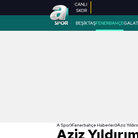
CANLI
SKOR
BEŞİKTAŞ
FENERBAHÇE
GALAT
A Spor
Fenerbahçe Haberleri
Aziz Yıldı
Aziz Yıldırı