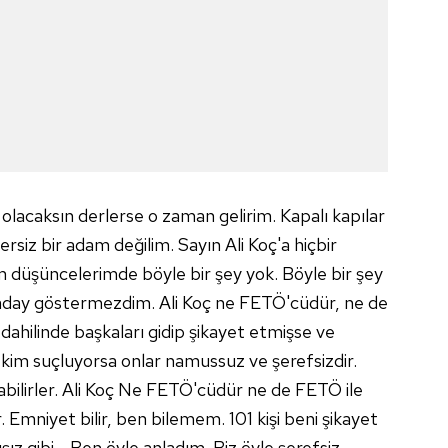
 çerezlerle ilgili bilgi almak için lütfen
tıklayınız
.
 olacaksın derlerse o zaman gelirim. Kapalı kapılar
siz bir adam değilim. Sayın Ali Koç'a hiçbir
düşüncelerimde böyle bir şey yok. Böyle bir şey
e aday göstermezdim. Ali Koç ne FETÖ'cüdür, ne de
m dahilinde başkaları gidip şikayet etmişse ve
 kim suçluyorsa onlar namussuz ve şerefsizdir.
bilirler. Ali Koç Ne FETÖ'cüdür ne de FETÖ ile
ir. Emniyet bilir, ben bilemem. 101 kişi beni şikayet
şız gibi... Ben öyle anladım. Biz öyle şerefsiz