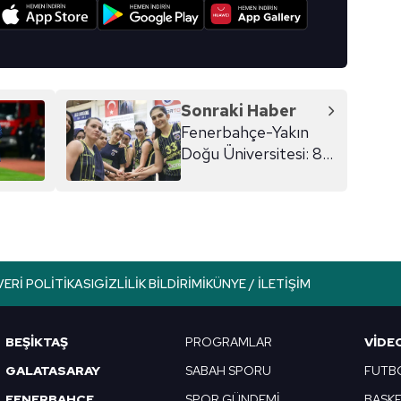
I
Sonraki Haber
Fenerbahçe-Yakın
Doğu Üniversitesi: 81-
68
VERI POLITIKASI
GIZLILIK BILDIRIMI
KÜNYE / İLETIŞIM
BEŞİKTAŞ
PROGRAMLAR
VIDE
GALATASARAY
SABAH SPORU
FUTB
FENERBAHÇE
SPOR GÜNDEMİ
BASK