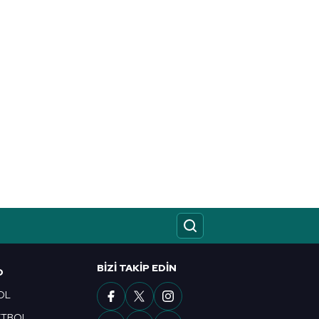
BIZI TAKIP EDIN
O
OL
ETBOL