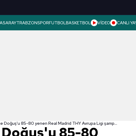
ASARAY
TRABZONSPOR
FUTBOL
BASKETBOL
VİDEO
CANLI YA
Fenerbahçe Doğuş'u 85-80 yenen Real Madrid THY Avrupa Ligi şampiyonu oldu
 Doğuş'u 85-80