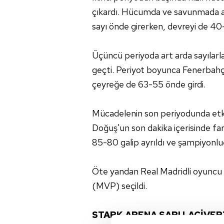
çıkardı. Hücumda ve savunmada ağır
sayı önde girerken, devreyi de 4
Üçüncü periyoda art arda sayılarl
geçti. Periyot boyunca Fenerbahçe 
çeyreğe de 63-55 önde girdi.
Mücadelenin son periyodunda etk
Doğuş'un son dakika içerisinde fa
85-80 galip ayrıldı ve şampiyonluğ
Öte yandan Real Madridli oyuncu 
(MVP) seçildi.
STARK ARENA SARI LACİVER