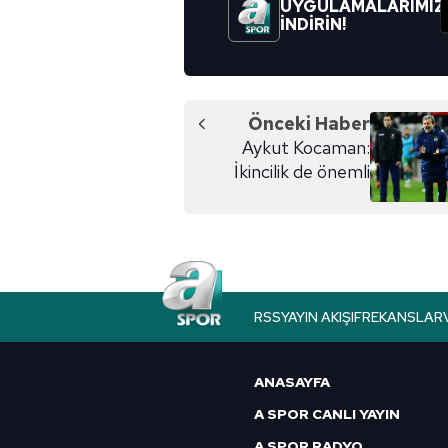
UYGULAMALARIMIZ
İNDİRİN!
Önceki Haber
Aykut Kocaman:
İkincilik de önemli
RSS
YAYIN AKIŞI
FREKANSLAR
ANASAYFA
A SPOR CANLI YAYIN
A SPOR RADYO