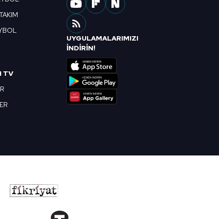
 TAKIM
YBOL
UYGULAMALARIMIZI
R
İNDİRİN!
I TV
OR
BER