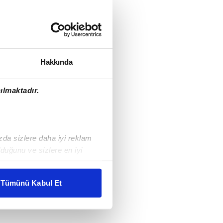
Hakkında
ılmaktadır.
ızda sizlere daha iyi reklam
duğunu ve sizlere en iyi
liyetlerimizi karşılamak
Tümünü Kabul Et
ar gösterilmeyecektir."
çerezler kullanılmaktadır. Bu