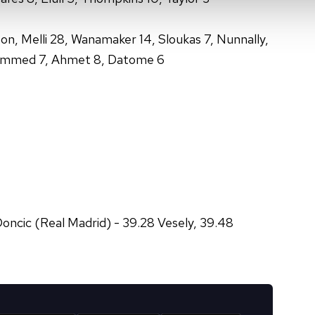
isel verileriniz işlenmekte olup gerekli olan çerezler bilgi toplum
 çerezler, sitemizin daha işlevsel kılınması ve kişiselleştirilmes
elli 28, Wanamaker 14, Sloukas 7, Nunnally,
 yapılması, amaçlarıyla sınırlı olarak açık rızanız dahilinde kulla
uhammed 7, Ahmet 8, Datome 6
aşağıda yer alan panel vasıtasıyla belirleyebilirsiniz. Çerezlere iliş
lgilendirme Metnimizi
ziyaret edebilirsiniz.
Korunması Kanunu uyarınca hazırlanmış Aydınlatma Metnimizi okum
 çerezlerle ilgili bilgi almak için lütfen
tıklayınız
.
Doncic (Real Madrid) - 39.28 Vesely, 39.48