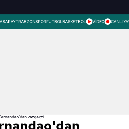
ASARAY
TRABZONSPOR
FUTBOL
BASKETBOL
VİDEO
CANLI YA
 Fernandao'dan vazgeçti
ernandao'dan