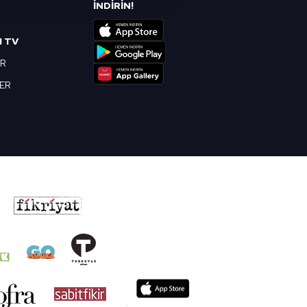
R
İNDİRİN!
nılacaktır.
I TV
kin detaylı bilgi için Ayarlar
OR
BER
ak ve sitemizde ilgili