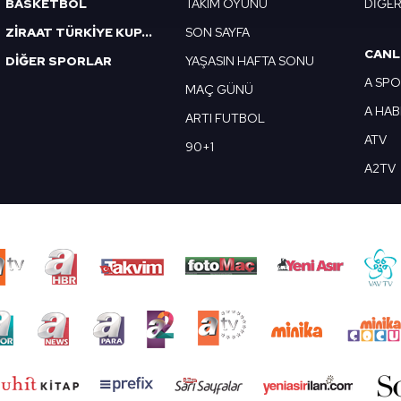
BASKETBOL
TAKIM OYUNU
DİĞE
 yapılması, amaçlarıyla sınırlı olarak açık rızanız dahilinde kulla
ZİRAAT TÜRKİYE KUPASI
SON SAYFA
CANL
DİĞER SPORLAR
YAŞASIN HAFTA SONU
aşağıda yer alan panel vasıtasıyla belirleyebilirsiniz. Çerezlere iliş
A SP
lgilendirme Metnimizi
ziyaret edebilirsiniz.
MAÇ GÜNÜ
A HA
ARTI FUTBOL
Korunması Kanunu uyarınca hazırlanmış Aydınlatma Metnimizi okum
ATV
90+1
 çerezlerle ilgili bilgi almak için lütfen
tıklayınız
.
A2TV