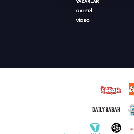
YAZARLAR
reklam/pazarlama faaliyetlerinin
GALERİ
VİDEO
Çerezlere ilişkin tercihlerinizi 
butonuna tıklayabilir,
Çerez Bi
6698 sayılı Kişisel Verilerin 
mevzuata uygun olarak kullanılan